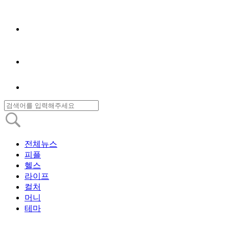
전체뉴스
피플
헬스
라이프
컬처
머니
테마