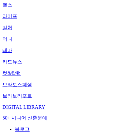
헬스
라이프
컬처
머니
테마
카드뉴스
컷&칼럼
브라보스페셜
브라보리포트
DIGITAL LIBRARY
50+ 시니어 신춘문예
블로그