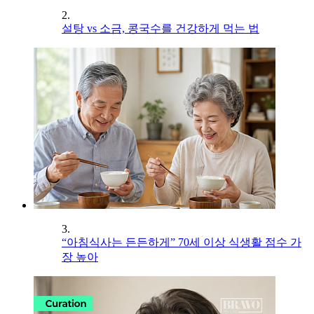
2.
설탕 vs 소금, 콩국수를 건강하게 먹는 법
3.
“아침식사는 든든하게” 70세 이상 식생활 점수 가
장 높아