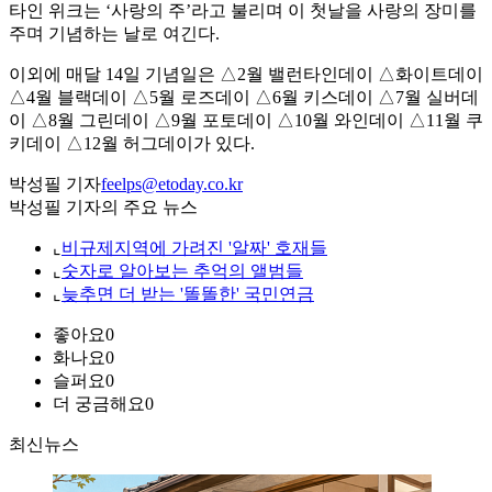
타인 위크는 ‘사랑의 주’라고 불리며 이 첫날을 사랑의 장미를
주며 기념하는 날로 여긴다.
이외에 매달 14일 기념일은 △2월 밸런타인데이 △화이트데이
△4월 블랙데이 △5월 로즈데이 △6월 키스데이 △7월 실버데
이 △8월 그린데이 △9월 포토데이 △10월 와인데이 △11월 쿠
키데이 △12월 허그데이가 있다.
박성필 기자
feelps@etoday.co.kr
박성필 기자의 주요 뉴스
⌞
비규제지역에 가려진 '알짜' 호재들
⌞
숫자로 알아보는 추억의 앨범들
⌞
늦추면 더 받는 '똘똘한' 국민연금
좋아요
0
화나요
0
슬퍼요
0
더 궁금해요
0
최신뉴스