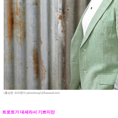
(홍상돈 프리랜서 photohong1@hanmail.net)
트로트가 대세라서 기쁘지만