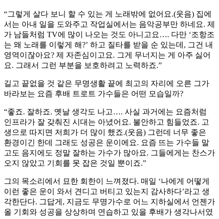
“그렇게 살다 보니 할 수 있는 게 노래밖에 없어요.(웃음) 집에
서는 아내 일을 도와주고 작업실에서는 음악공부만 하네요. 제
가 남들처럼 TV에 많이 나오는 것도 아니고요…. 다만 ‘조항조
는 왜 노래를 이렇게 해?’ 하고 질타를 받을 순 있는데, 그건 내
영역이잖아요? 제 자존심이고요. 그게 무너지는 게 아주 싫어
요. 그래서 그런 부분을 보호하려고 노력하죠.”
길고 끝없을 것 같은 무명생활 끝에 최고의 자리에 오른 그가
바라보는 요즘 후배 트로트 가수들은 어떤 모습일까?
“좋죠. 잘하죠. 옛날 생각도 나고…. 사실 과거에는 요즘처럼
인프라가 잘 갖춰진 시대는 아녔어요. 불안하고 힘들었죠. 고
생으로 따지면 저희가 더 많이 했죠.(웃음) 그런데 너무 좋은
환경이긴 한데 그래도 성공은 운이에요. 요즘 뜨는 가수들 말
고도 음지에도 정말 잘하는 가수가 많아요. 그들에게는 찬스가
오지 않았고 기회를 못 잡은 것일 뿐이죠.”
그의 목소리에서 묘한 회한이 느껴졌다. 매일 ‘나에게 어떻게
이런 좋은 운이 와서 견디고 버티고 있는지 감사하다’라고 생
각한단다. 그답게, 지금도 무명가수로 어느 지하실에서 언젠가
올 기회와 성공을 상상하며 연습하고 있을 후배가 생각나서였