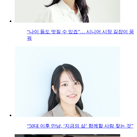
“나이 듦도 멋질 수 있죠”… 시니어 시장 길잡이 꿈
꿔
“50대 이후 만남, ‘지금의 삶’ 함께할 사람 찾는 것”