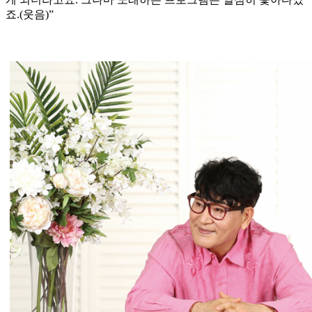
죠.(웃음)”