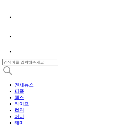
전체뉴스
피플
헬스
라이프
컬처
머니
테마