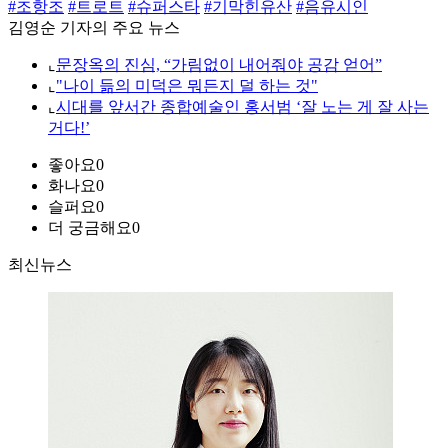
#조항조
#트로트
#슈퍼스타
#기막힌유산
#음유시인
김영순 기자의 주요 뉴스
⌞
문장옥의 진심, “가림없이 내어줘야 공감 얻어”
⌞
"나이 듦의 미덕은 뭐든지 덜 하는 것"
⌞
시대를 앞서간 종합예술인 홍서범 ‘잘 노는 게 잘 사는
거다!’
좋아요
0
화나요
0
슬퍼요
0
더 궁금해요
0
최신뉴스