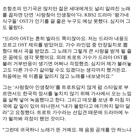
조항조의 인기곡은 많지만 젊은 세대에게도 널리 알려진 노래
를 꼽자면 단연 ‘사랑찾아 인생찾아’다. KBS2 드라마 ‘왕가네
식구들’ OST가 인기를 끌 줄은 누구도 예상 못했다. 심지어 그
도 몰랐다.
“드라마 OST는 흔히 발라드 쪽이잖아요. 저는 드라마 내용도
모르고 OST 제의를 받았어요. 가수 라인업 중 만장일치로 뽑
혔다 해서 곡을 받았죠. 그 노래가 그렇게 큰 사랑을 받게 될 줄
은 꿈에도 생각 못했어요. 외려 트로트 가수가 드라마 OST를
불러 거부반응이 생기면 어쩌나 걱정했죠. 심지어 제가 불러놓
고도 다른 가수가 갈아탈 수도 있겠다는 생각까지 했거든요.
처음에는 제 이름을 알리지 않고 노래를 내보냈어요.”
그는 ‘사랑찾아 인생찾아’를 트로트답지 않게 팝 스타일로 부
르면서도 한국적 정서를 놓치지 않기 위해 가사에서 오는 느낌
을 살짝 넣어 녹음했다고 한다. 그리고 데모를 보낸 후 마침 미
국에 갈 일이 있어 떠나면서 “내가 불렀다고 얘기하지 말아 달
라”고 요청했다. 트로트 가수라는 선입견 때문에 드라마에 누
가 될까봐 걱정이 됐던 것이다.
“그런데 귀국하니 노래가 뜬 거예요. 왜 음원 공개를 안 하느냐