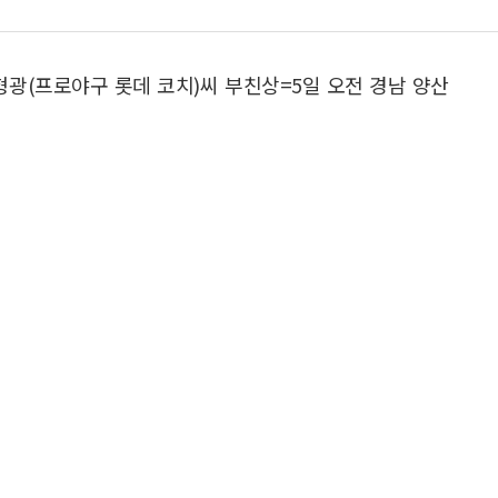
광(프로야구 롯데 코치)씨 부친상=5일 오전 경남 양산