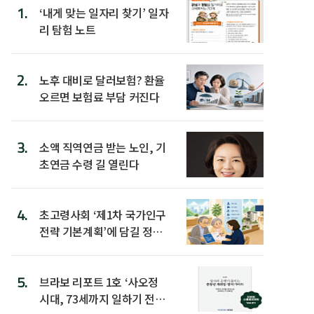
1.
‘내게 맞는 일자리 찾기’ 일자
리 탐험 노트
2.
노후 대비로 달러보험? 환율
오르면 보험료 부담 커진다
3.
소액 직역연금 받는 노인, 기
초연금 수령 길 열린다
4.
초고령사회 ‘제1차 국가인구
전략 기본계획’에 담길 정책
은
5.
브라보 리포트 1호 ‘사오정
시대, 73세까지 일하기 전략’