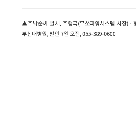
▲주낙순씨 별세, 주형국(무쏘파워시스템 사장)ㆍ형
부산대병원, 발인 7일 오전, 055-389-0600