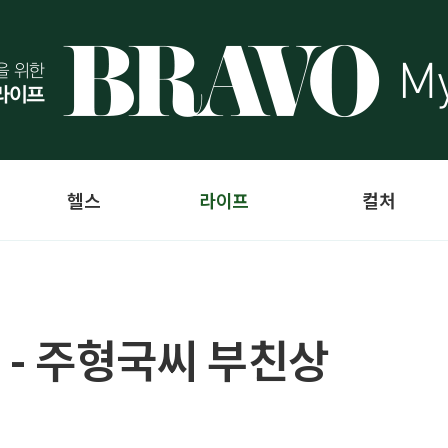
헬스
라이프
컬처
 - 주형국씨 부친상