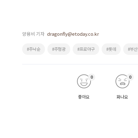
양용비 기자
dragonfly@etoday.co.kr
#주낙순
#주형광
#프로야구
#롯데
#부
0
0
좋아요
화나요