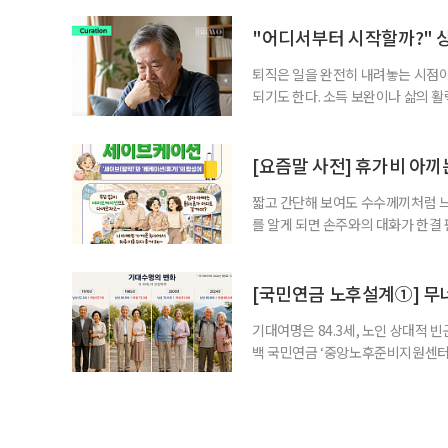
사이트 살피기가 아니라 ‘나는 어떤
"어디서부터 시작할까?" 
퇴직은 일을 완전히 내려놓는 시점
되기도 한다. 소득 보완이나 삶의 
할지 막막한 중장년이 많다. 중장년 
다채롭게 나뉜다. 특히 경력 단절 여
므로 사전 확인이 필수적이다. 오랜
[요즘말 사전] 휴가비 아끼
짧고 간단해 보여도 수수께끼처럼 느
를 알게 되면 손주와의 대화가 한결
싶은데 숙박비가 너무 비싸네.” 여름
은 여행 경비부터 계산하는 사람이 
때문이다. 그렇다고 어렵게 얻은 휴
[국민연금 노후설계①] 무
기대여명은 84.3세, 노인 상대적 빈곤
백 국민연금 ‘중앙노후준비지원센터
으면 대부분 ‘나이 들어 받는 연금’
다. 여기에 국민연금공단이 하는 또
있도록 돕는 ‘노후준비 서비스’다.