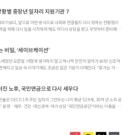
 사람인가’를 다시 들여다보는 일이다.
상황별 중장년 일자리 지원기관 7
이라기보다, 앞으로 어떤 방식으로 사회와 연결될지 다시 정하는 전환점이
활력을 위해 다시 일을 시작하려 해도 어디서 상담을 받고 무엇부터 준비해야
일자리 지원은 취업 상담과 구직수당, 직업교육, 창업 지원 등 목적에 따라
부와 연령, 희망하는 일의 형태에 따라 활용할 수 있는 전담 기관이 달라지
 경력을 살리려는 사람과 새로운 기술을 배워 직종을 전환하려는 사람,
는 비밀, ‘세이브케이션’
껴졌던 요즘말. 어렵게 생각하지 말고 하나씩 천천히 알아가 보자! 신조어
 편해지고 일상 속 이야기에도 조금은 젊은 기운이 더해진다. “휴가는 가고
만 되면 한 번쯤 하게 되는 말이다. 예전에는 휴가 날짜부터 정했다면, 요즘
더 많다. 기름값과 식비, 숙박비까지 오르면서 떠나기 전부터 부담을 느끼기
가를 집에서만 보내기에는 아쉬움이 남는다. 이런 소비 흐름 속에서 등
너진 노후, 국민연금으로 다시 세우다
율은 OECD 1위 주된 일자리 그만두는 나이 평균 52.9세, 30여 년 소득 공
’ 운영…재무·건강·대인관계·여가 상담 ‘국민연금공단’이라는 이름을 들
을 가장 먼저 떠올린다. 최근에는 국민연금공단의 기금 운용에도 관심이 높
 하나의 중요한 역할이 있다. 바로 국민의 노후를 보다 체계적으로 준비할 수
 국민연금공단은 ‘중앙노후준비지원센터’를 통해 국민의 은퇴와