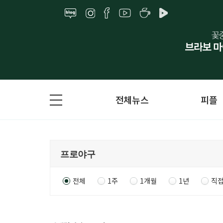
전체뉴스
피플
전체
1주
1개월
1년
직