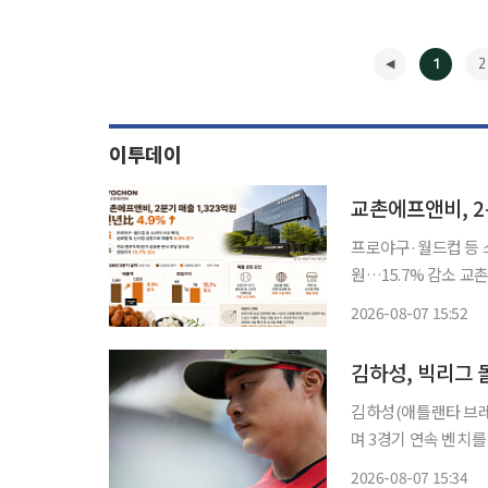
1
2
이투데이
교촌에프앤비, 2
프로야구·월드컵 등 
원…15.7% 감소 교촌치킨을 운영하는 교촌에프앤비가 올해 2분기 치킨 수요 확대와 글로벌·
신사업 성장에 힘입어
2026-08-07 15:52
이익
◀
김하성, 빅리그
김하성(애틀랜타 브레
며 3경기 연속 벤치를 지켰다. 김하성은 7일(한국시간) 미국 조
파크에서 열린 202
2026-08-07 15:34