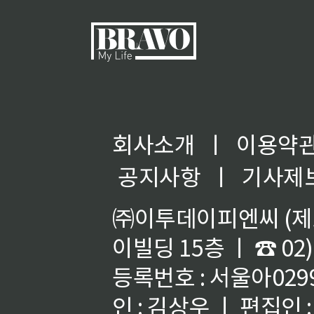
회사소개
ㅣ
이용약
공지사항
ㅣ
기사제
㈜이투데이피엔씨 (제호
이빌딩 15층 ㅣ ☎ 02)
등록번호 : 서울아02992
인 : 김상우 ㅣ 편집인