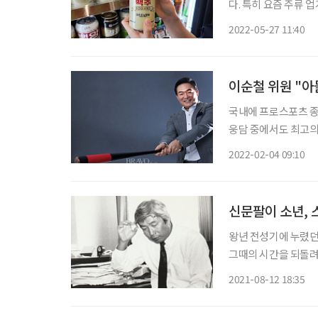
다. 특히 요즘 주류 
고 있다. 추억을 떠올
2022-05-27 11:40
근 출시된 상품 중 중
이순철 위원 "아
국내에 프로스포츠 종
웅담 중에서도 최고의
껍게 날리는 흙먼지 
2022-02-04 09:10
기가 죽고, 상대 팀
신문팔이 소년, 
왕년 전성기에 누렸던
그때의 시간을 되돌려본
불러일으킬 추억 속 이야기를 꺼내보는 
2021-08-12 18:35
없다.” 80 평생을 산