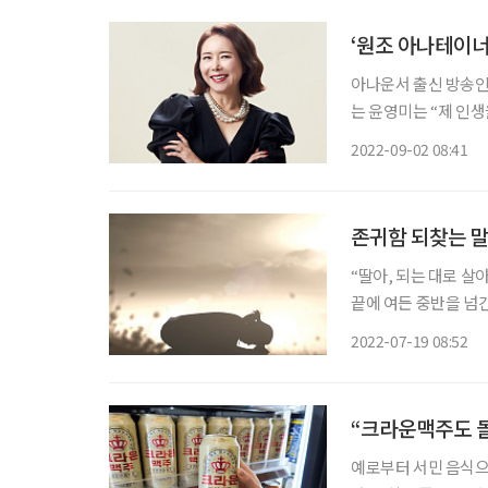
‘원조 아나테이너
아나운서 출신 방송인 
는 윤영미는 “제 인
다’는 꼭 부정적인 
2022-09-02 08:41
다. 윤영미 역시 무
존귀함 되찾는 말
“딸아, 되는 대로 살
끝에 여든 중반을 넘긴
전화 바탕화면이 부옇
2022-07-19 08:52
눅 들 때가 있습니다
“크라운맥주도 
예로부터 서민 음식으