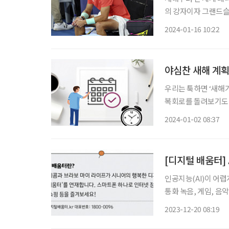
의 강자이자 그랜드슬램
귀해 치르는 첫 대회였기
2024-01-16 10:22
장요근(엉덩허리근, ili
야심찬 새해 계획
우리는 툭하면 ‘새해가
복회로를 돌려보기도 
행하더라도 3일을 넘기
2024-01-02 08:37
미루기 일쑤다. 계획
[디지털 배움터]
인공지능(AI)이 어
통화 녹음, 게임, 음
들어줄 것이다. 에이닷 에이닷은 나만의 개성을 반영한 캐릭터와 소통하며 나에게 유용한 서
2023-12-20 08:19
비스를 부담 없이 즐길