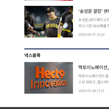
지 않았다. 
‘송성문 결장’ 
송성문(샌디에이고 
꺾고 시즌 60승째를 챙
는 7일(한국시간) 
2026-08-07 15:10
넥스블록
헥토이노베이션, 
헥토이노베이션이 올해 
스와 핀테크, 헬스케어
지갑 인프라를 활용한 중장기 성장
2026-05-08 17:21
연결기준 매출 1123