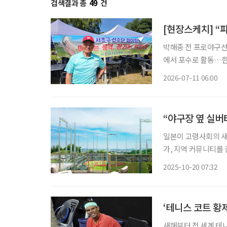
검색결과 총
49
건
[현장스케치] “
박해종 전 프로야구선수,
에서 포수로 활동…한국
프 입문 “집에만 있었을 사람들이 경기장에 나와서 공을 치고, 웃으며 애기하는 게 무엇보다
2026-07-11 06:00
최고예요.” 
“야구장 옆 실버
일본이 고령사회의 새
가, 지역 커뮤니티를 결합한
에 건립될 예정인 ‘
2025-10-20 07:32
2군 구장 인근 부지
‘테니스 코트 황
새해부터 전 세계 테니