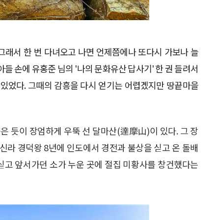
그래서 한 번 다녀오고 나면 언제쯤에나 또다시 가보나 늘
아들 손에 유홍준 님의 '나의 문화유산 답사기' 한 권 들려서
 있었다. 그때의 감흥을 다시 얻기는 어렵겠지만 땅끝마을
은 듯이 장엄하게 우뚝 선 달마산(達摩山)이 있다. 그 장
 신라 경덕왕 8년에 인도에서 경전과 불상을 싣고 온 돌배
 싣고 앞서가던 소가 누운 곳에 절집 미황사를 창건했다는