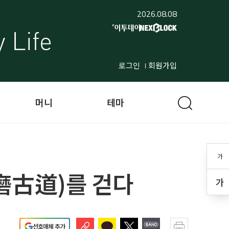
2026.08.08
로그인
회원가입
머니
테마
가
磨古道)를 걷다
가
선호매체 추가