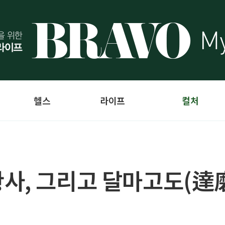
헬스
라이프
컬처
사, 그리고 달마고도(達