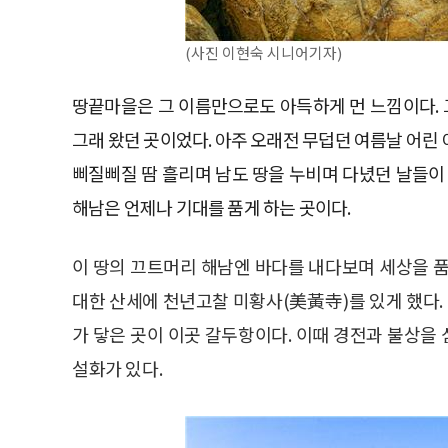
(사진 이현숙 시니어기자)
땅끝마을은 그 이름만으로도 아득하게 먼 느낌이다. 
그래 왔던 곳이었다. 아주 오래전 무덥던 여름날 어린 
삐질삐질 땀 흘리며 남도 땅을 누비며 다녔던 날들이
해남은 언제나 기대를 품게 하는 곳이다.
이 땅의 끄트머리 해남엔 바다를 내다보며 세상을 품
대한 산세에 천년고찰 미황사(美黃寺)를 있게 했다.
가 닿은 곳이 이곳 갈두항이다. 이때 경전과 불상을
설화가 있다.