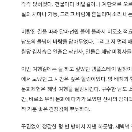
각각 앉혀졌다. 건물마다 비탈길이나 계단으로 오
절의 처마나 기둥, 그리고 바람에 흔들리며 소리 내
비탈진 길을 따라 달마선원 뜰에 올라서 비로소 적
남도의 들녘에 바람을 담아두었다. 그리고 저 멀리 매
월당 김시습은 일출은 낙산사, 일몰은 해남 미황사를
이번 여행길에는 늘 하고 싶었던 템플스테이 일정이
에서 보냈던 그 시간은 깊은 힐링이었다. 방 배정과 
문화체험은 해남 여행을 실감시킨다. 구수한 남도 
간, 비로소 우리 문화에 다가가 보았던 산사의 밤이
짝 기분 좋은 긴장감에 뿌듯하다.
꾸밈없이 정갈한 텅 빈 방에서 지낸 하룻밤. 새벽녘