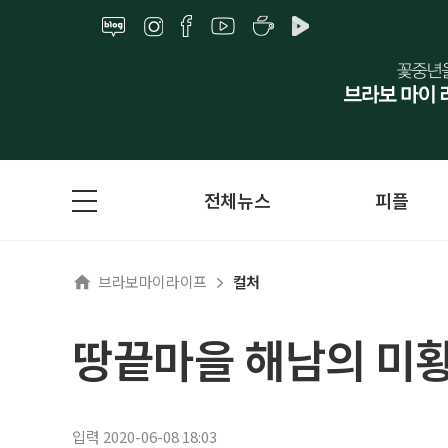
전체뉴스
피플
브라보마이라이프
컬처
땅끝마을 해남의 미황
입력 2020-06-08 18:03