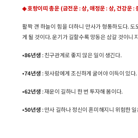
◈ 호랑이띠 총운 (금전운 : 상, 애정운 : 상, 건강운 : 
활짝 갠 하늘이 힘을 더하니 만사가 형통하도다. 
게 될 것이다. 운기가 길할수록 망동은 삼갈 것이니 
•86년생
: 친구관계로 좋지 않은 일이 생긴다.
•74년생
: 윗사람에게 조신하게 굴어야 이득이 있다.
•62년생
: 재운이 길하니 한 번 투자해 봄이다.
•50년생
: 만사 길하나 정신이 혼미해지니 위험한 일