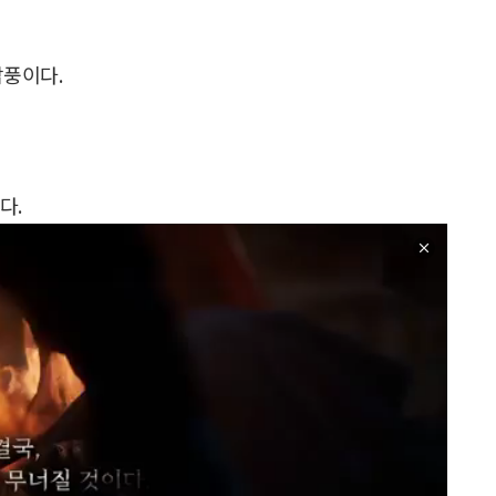
남풍이다.
다.