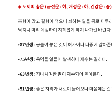
◈ 토끼띠 총운 (금전운 : 하, 애정운 : 하, 건강운 : 중)
흉함이 많고 길함이 적으니 꾀하는 일을 뒤로 미루
닥치니 미리 예감하여 지혜롭게 헤쳐 나가길 바란다.
•87년생
: 공들여 놓은 것이 허사이나 나중에 알아준
•75년생
: 욕먹을 일들이 발생하나 재수는 길하다.
•63년생
: 지나치며한 말이 재수되어 돌아온다.
•51년생
: 좋은 자리가 새로이 들어오나 마음에는 갈