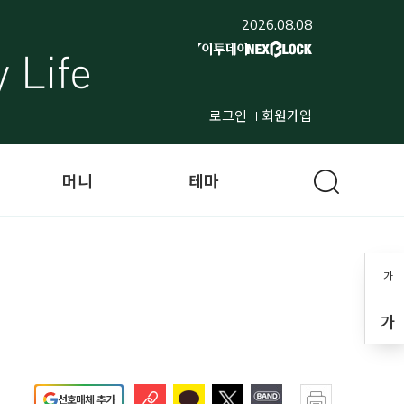
2026.08.08
로그인
회원가입
머니
테마
가
가
선호매체 추가