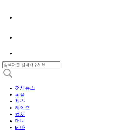
전체뉴스
피플
헬스
라이프
컬처
머니
테마