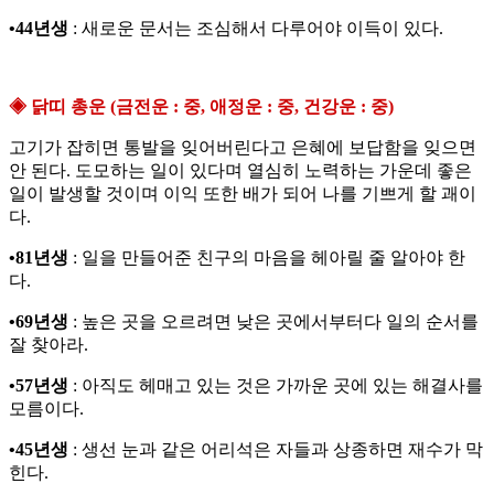
•44년생
: 새로운 문서는 조심해서 다루어야 이득이 있다.
◈ 닭띠 총운 (금전운 : 중, 애정운 : 중, 건강운 : 중)
고기가 잡히면 통발을 잊어버린다고 은혜에 보답함을 잊으면
안 된다. 도모하는 일이 있다며 열심히 노력하는 가운데 좋은
일이 발생할 것이며 이익 또한 배가 되어 나를 기쁘게 할 괘이
다.
•81년생
: 일을 만들어준 친구의 마음을 헤아릴 줄 알아야 한
다.
•69년생
: 높은 곳을 오르려면 낮은 곳에서부터다 일의 순서를
잘 찾아라.
•57년생
: 아직도 헤매고 있는 것은 가까운 곳에 있는 해결사를
모름이다.
•45년생
: 생선 눈과 같은 어리석은 자들과 상종하면 재수가 막
힌다.