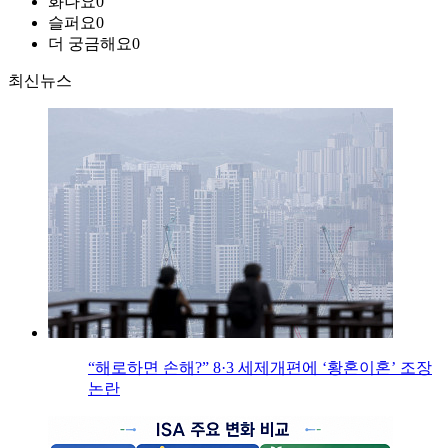
화나요
0
슬퍼요
0
더 궁금해요
0
최신뉴스
“해로하면 손해?” 8·3 세제개편에 ‘황혼이혼’ 조장
논란