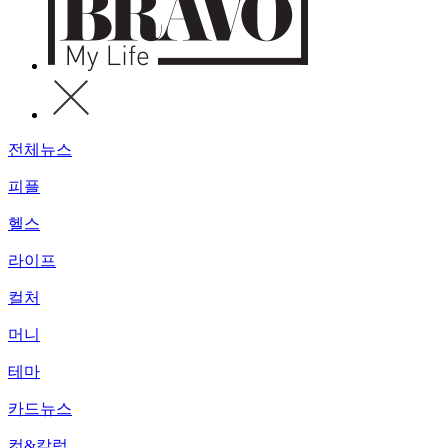
전체뉴스
피플
헬스
라이프
컬처
머니
테마
카드뉴스
컷&칼럼