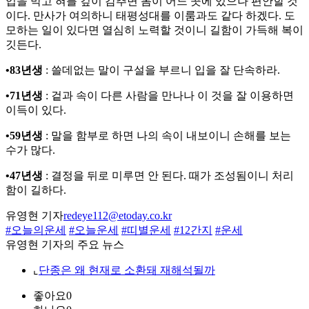
입을 막고 혀를 깊이 감추면 몸이 어느 곳에 있으나 편안할 것
이다. 만사가 여의하니 태평성대를 이룸과도 같다 하겠다. 도
모하는 일이 있다면 열심히 노력할 것이니 길함이 가득해 복이
깃든다.
•83년생
: 쓸데없는 말이 구설을 부르니 입을 잘 단속하라.
•71년생
: 겉과 속이 다른 사람을 만나나 이 것을 잘 이용하면
이득이 있다.
•59년생
: 말을 함부로 하면 나의 속이 내보이니 손해를 보는
수가 많다.
•47년생
: 결정을 뒤로 미루면 안 된다. 때가 조성됨이니 처리
함이 길하다.
유영현 기자
redeye112@etoday.co.kr
#오늘의운세
#오늘운세
#띠별운세
#12간지
#운세
유영현 기자의 주요 뉴스
⌞
단종은 왜 현재로 소환돼 재해석될까
좋아요
0