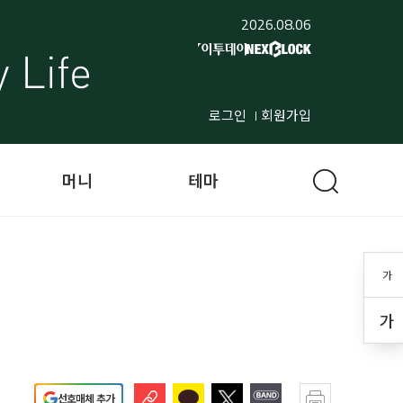
2026.08.06
로그인
회원가입
머니
테마
가
가
선호매체 추가