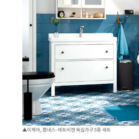
▲이케아, 햄네스·레트비켄 욕실가구 5종 세트