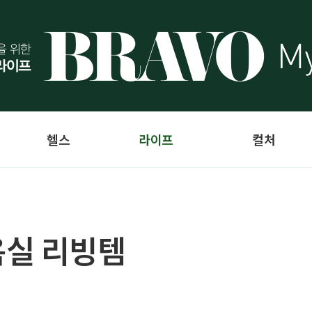
헬스
라이프
컬처
욕실 리빙템