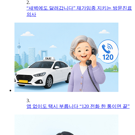
2.
“새벽에도 달려갑니다” 재가임종 지키는 방문진료
의사
3.
앱 없이도 택시 부릅니다 “120 전화 한 통이면 끝”