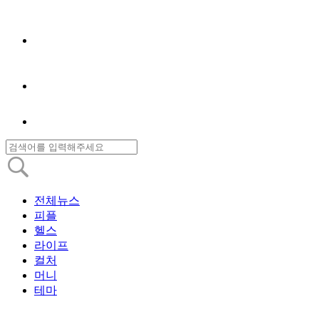
전체뉴스
피플
헬스
라이프
컬처
머니
테마