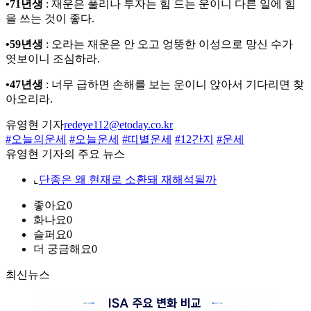
•71년생
: 재운은 풀리나 투자는 힘 드는 운이니 다른 일에 힘
을 쓰는 것이 좋다.
•59년생
: 오라는 재운은 안 오고 엉뚱한 이성으로 망신 수가
엿보이니 조심하라.
•47년생
: 너무 급하면 손해를 보는 운이니 앉아서 기다리면 찾
아오리라.
유영현 기자
redeye112@etoday.co.kr
#오늘의운세
#오늘운세
#띠별운세
#12간지
#운세
유영현 기자의 주요 뉴스
⌞
단종은 왜 현재로 소환돼 재해석될까
좋아요
0
화나요
0
슬퍼요
0
더 궁금해요
0
최신뉴스