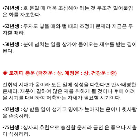
•74년생
: 호 운일 때 더욱 조심해야 하는 것 무조건 밀어붙임
은 화를 자초한다.
•62년생
: 투자도 넣을 때와 뺄 때의 조정이 문제라 지금은 투
자할 때라.
•50년생
: 분에 넘치는 일을 삼가야 들어오는 재수를 받는 길이
된다.
◈ 토끼띠 총운 (금전운 : 상, 애정운 : 상, 건강운 : 중)
진취의 시대가 옴이라 모든 일에 정성을 다한다면 만사태평한
운세라. 재운이 길하여 많은 재를 취하게 될 것이나 후에 어려
울 시기를 대비하여 저축하는 자세가 필요할 시기이다.
•87년생
: 상 받을 일이 생기고 명예가 높아지는 운이니 윗사람
을 존중하라.
•75년생
: 상사의 추천으로 승진할 운세라 금전 운 좋으나 지출
이 심하리라.