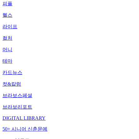
피플
헬스
라이프
컬처
머니
테마
카드뉴스
컷&칼럼
브라보스페셜
브라보리포트
DIGITAL LIBRARY
50+ 시니어 신춘문예