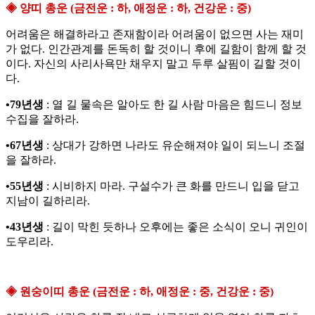
◈ 양띠 총운 (금전운 : 하, 애정운 : 하, 건강운 : 중)
어려움은 해결하라고 존재함이라 어려움이 없으면 사는 재미
가 없다. 인간관계를 돈독히 할 것이니 후에 길함이 함께 할 것
이다. 자신의 사리사욕만 채우지 말고 두루 살핌이 길할 것이
다.
•79년생
: 열 길 물속은 알아도 한 길 사람 마음은 힘드니 정보
수집을 잘하라.
•67년생
: 상대가 강하면 나라도 유순해져야 일이 되느니 조절
을 잘하라.
•55년생
: 시비하지 마라. 구설수가 큰 화를 만드니 입을 닫고
지남이 길하리라.
•43년생
: 길이 막힌 듯하나 오후에는 좋은 소식이 오니 귀인이
도우리라.
◈ 원숭이띠 총운 (금전운 : 하, 애정운 : 중, 건강운 : 중)