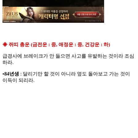
◈ 쥐띠 총운 (금전운 : 중, 애정운 : 중, 건강운 : 하)
급경사에 브레이크가 안 들으면 사고를 유발하는 것이라 조심
하라.
•84년생
: 달리기만 할 것이 아니라 옆도 돌아보고 가는 것이
이득이 되리라.