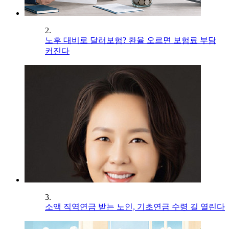
2.
노후 대비로 달러보험? 환율 오르면 보험료 부담
커진다
3.
소액 직역연금 받는 노인, 기초연금 수령 길 열린다