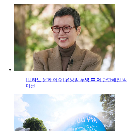
[브라보 문화 이슈] 유방암 투병 후 더 단단해진 박
미선