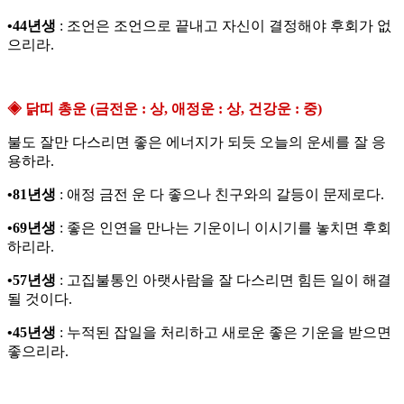
•44년생
: 조언은 조언으로 끝내고 자신이 결정해야 후회가 없
으리라.
◈ 닭띠 총운 (금전운 : 상, 애정운 : 상, 건강운 : 중)
불도 잘만 다스리면 좋은 에너지가 되듯 오늘의 운세를 잘 응
용하라.
•81년생
: 애정 금전 운 다 좋으나 친구와의 갈등이 문제로다.
•69년생
: 좋은 인연을 만나는 기운이니 이시기를 놓치면 후회
하리라.
•57년생
: 고집불통인 아랫사람을 잘 다스리면 힘든 일이 해결
될 것이다.
•45년생
: 누적된 잡일을 처리하고 새로운 좋은 기운을 받으면
좋으리라.