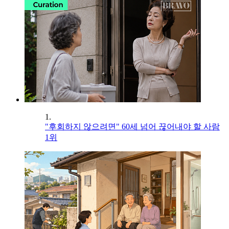
1.
"후회하지 않으려면" 60세 넘어 끊어내야 할 사람
1위