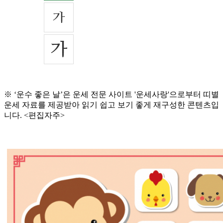
※ ‘운수 좋은 날’은 운세 전문 사이트 '운세사랑'으로부터 띠별
운세 자료를 제공받아 읽기 쉽고 보기 좋게 재구성한 콘텐츠입
니다. <편집자주>