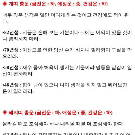
◈ 개띠 총운 (금전운 : 하, 애정운 : 중, 건강운 : 하)
너무 깊은 생각은 일만 더디게 하는 것이고 건강에도 적이 된
다.
•82년생
: 지금은 손해 보는 기분이나 뒤에는 이익이 있을 것이
니 염려하지 마라.
•70년생
: 이성으로 인한 망신 수가 비치니 멀리함이 구설을 막
으리라.
•58년생
: 재수 좋아 허욕이 생기는 기운이라 망동을 삼감이 일
신이 편하리라.
•46년생
: 힘이 남아 있으니 나이 생각을 하지 말고 뛰어보면
운이 열리리라.
◈ 돼지띠 총운 (금전운 : 하, 애정운 : 중, 건강운 : 하)
올라갈 때도 조심해야 하나 내려올 때를 더 조심해야 한다.
•83년생
: 정신이 혼미해지는 기운이니 내주장만 하면 일이 어