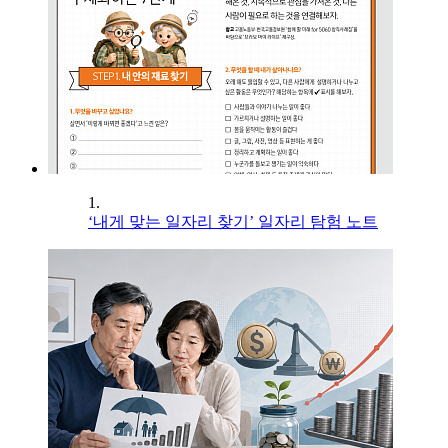
1.
‘내게 맞는 일자리 찾기’ 일자리 탐험 노트