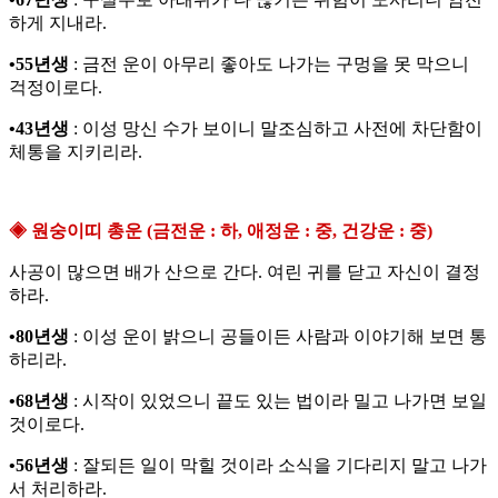
하게 지내라.
•55년생
: 금전 운이 아무리 좋아도 나가는 구멍을 못 막으니
걱정이로다.
•43년생
: 이성 망신 수가 보이니 말조심하고 사전에 차단함이
체통을 지키리라.
◈ 원숭이띠 총운 (금전운 : 하, 애정운 : 중, 건강운 : 중)
사공이 많으면 배가 산으로 간다. 여린 귀를 닫고 자신이 결정
하라.
•80년생
: 이성 운이 밝으니 공들이든 사람과 이야기해 보면 통
하리라.
•68년생
: 시작이 있었으니 끝도 있는 법이라 밀고 나가면 보일
것이로다.
•56년생
: 잘되든 일이 막힐 것이라 소식을 기다리지 말고 나가
서 처리하라.