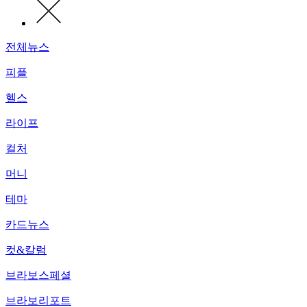
전체뉴스
피플
헬스
라이프
컬처
머니
테마
카드뉴스
컷&칼럼
브라보스페셜
브라보리포트