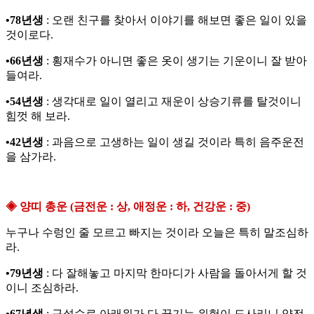
•78년생
: 오랜 친구를 찾아서 이야기를 해보면 좋은 일이 있을
것이로다.
•66년생
: 횡재수가 아니면 좋은 옷이 생기는 기운이니 잘 받아
들여라.
•54년생
: 생각대로 일이 열리고 재운이 상승기류를 탈것이니
힘껏 해 보라.
•42년생
: 과음으로 고생하는 일이 생길 것이라 특히 음주운전
을 삼가라.
◈ 양띠 총운 (금전운 : 상, 애정운 : 하, 건강운 : 중)
누구나 수렁인 줄 모르고 빠지는 것이라 오늘은 특히 말조심하
라.
•79년생
: 다 잘해놓고 마지막 한마디가 사람을 돌아서게 할 것
이니 조심하라.
•67년생
: 구설수로 아래위가 다 끊기는 위험이 도사리니 얌전