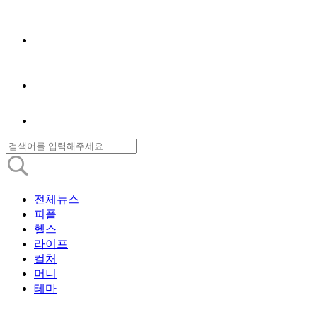
전체뉴스
피플
헬스
라이프
컬처
머니
테마