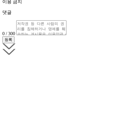
이용 금지
댓글
0 / 300