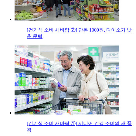
[건기식 소비 새바람 ②] 단돈 1000원, 다이소가 낮
춘 문턱
[건기식 소비 새바람 ①] 시니어 건강 소비의 새 풍
경