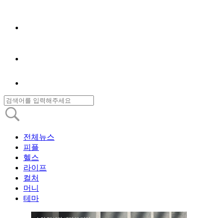
전체뉴스
피플
헬스
라이프
컬처
머니
테마