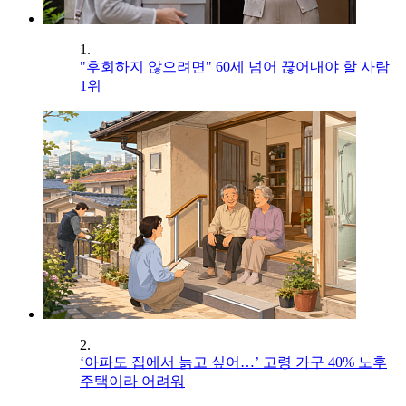
1.
"후회하지 않으려면" 60세 넘어 끊어내야 할 사람
1위
2.
‘아파도 집에서 늙고 싶어…’ 고령 가구 40% 노후
주택이라 어려워