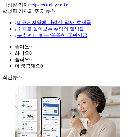
박성필 기자
feelps@etoday.co.kr
박성필 기자의 주요 뉴스
⌞
비규제지역에 가려진 '알짜' 호재들
⌞
숫자로 알아보는 추억의 앨범들
⌞
늦추면 더 받는 '똘똘한' 국민연금
좋아요
0
화나요
0
슬퍼요
0
더 궁금해요
0
최신뉴스