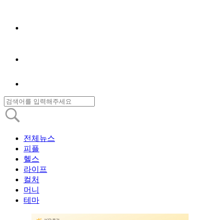
전체뉴스
피플
헬스
라이프
컬처
머니
테마