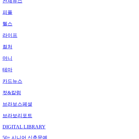
전체뉴스
피플
헬스
라이프
컬처
머니
테마
카드뉴스
컷&칼럼
브라보스페셜
브라보리포트
DIGITAL LIBRARY
50+ 시니어 신춘문예