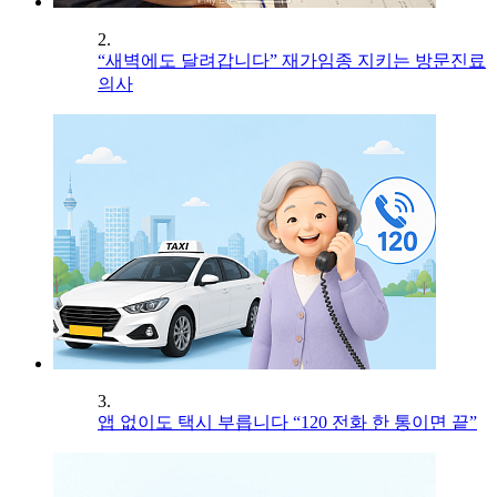
2.
“새벽에도 달려갑니다” 재가임종 지키는 방문진료
의사
3.
앱 없이도 택시 부릅니다 “120 전화 한 통이면 끝”