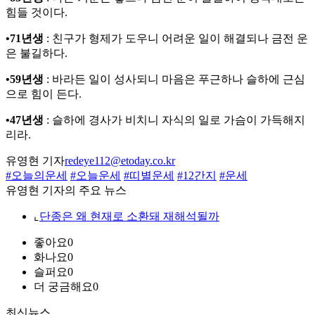
힘들 것이다.
•71년생
: 친구가 형제가 도우니 어려운 일이 해결되나 금전 운
은 불길하다.
•59년생
: 바라든 일이 성사되니 마음은 푸근하나 슬하에 근심
으로 힘이 든다.
•47년생
: 슬하에 경사가 비치니 자식의 일로 가슴이 가득해지
리라.
유영현 기자
redeye112@etoday.co.kr
#오늘의운세
#오늘운세
#띠별운세
#12간지
#운세
유영현 기자의 주요 뉴스
⌞
단종은 왜 현재로 소환돼 재해석될까
좋아요
0
화나요
0
슬퍼요
0
더 궁금해요
0
최신뉴스