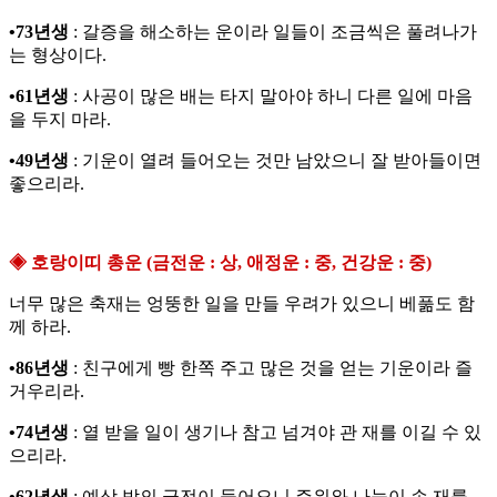
•73년생
: 갈증을 해소하는 운이라 일들이 조금씩은 풀려나가
는 형상이다.
•61년생
: 사공이 많은 배는 타지 말아야 하니 다른 일에 마음
을 두지 마라.
•49년생
: 기운이 열려 들어오는 것만 남았으니 잘 받아들이면
좋으리라.
◈ 호랑이띠 총운 (금전운 : 상, 애정운 : 중, 건강운 : 중)
너무 많은 축재는 엉뚱한 일을 만들 우려가 있으니 베풂도 함
께 하라.
•86년생
: 친구에게 빵 한쪽 주고 많은 것을 얻는 기운이라 즐
거우리라.
•74년생
: 열 받을 일이 생기나 참고 넘겨야 관 재를 이길 수 있
으리라.
•62년생
: 예상 밖의 금전이 들어오니 주위와 나눔이 손 재를