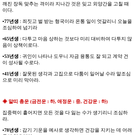
깨진 장독 맞추는 격이라 지나간 것은 잊고 외양간을 고칠 때
이다.
•77년생
: 죄짓고 벌 받는 형국이라 온통 일이 엇갈리니 오늘을
조심하여 넘기라
•65년생
: 다투고 마음 상하는 것보다 미리 대비하여 다투지 않
음이 상책이로다.
•53년생
: 귀인이 나타나 도우니 자금 융통도 잘 되고 계약 건
이 성사될 수로다.
•41년생
: 잘못된 생각과 고집으로 다툼이 일어날 수라 말조심
으로 미리 막아라.
◈ 말띠 총운 (금전운 : 하, 애정운 : 중, 건강운 : 하)
집중력이 흩어지면 모든 것을 다 잃는 수가 생기리니 조심하
라.
•78년생
: 감기 기운을 예사로 생각하면 건강을 지키는 데 어려