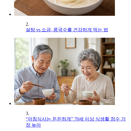
2.
설탕 vs 소금, 콩국수를 건강하게 먹는 법
3.
“아침식사는 든든하게” 70세 이상 식생활 점수 가
장 높아