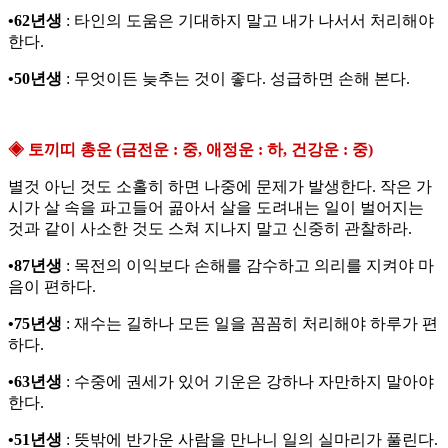
•62년생
: 타인의 도움은 기대하지 말고 내가 나서서 처리해야
한다.
•50년생
: 무엇이든 늦추는 것이 좋다. 성급하면 손해 본다.
◈ 토끼띠 총운 (금전운 : 중, 애정운 : 하, 건강운 : 중)
별것 아닌 것도 소홀히 하면 나중에 문제가 발생한다. 작은 가
시가 살 속을 파고들어 곪아서 살을 도려내는 일이 벌어지는
것과 같이 사소한 것도 스쳐 지나지 말고 신중히 관찰하라.
•87년생
: 목전의 이익보다 손해를 감수하고 의리를 지켜야 마
음이 편하다.
•75년생
: 재수는 길하나 모든 일을 꼼꼼히 처리해야 하루가 편
하다.
•63년생
: 수중에 권세가 있어 기운은 강하나 자만하지 말아야
한다.
•51년생
: 뜻밖에 반가운 사람을 만나니 일의 실마리가 풀린다.