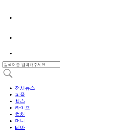
전체뉴스
피플
헬스
라이프
컬처
머니
테마