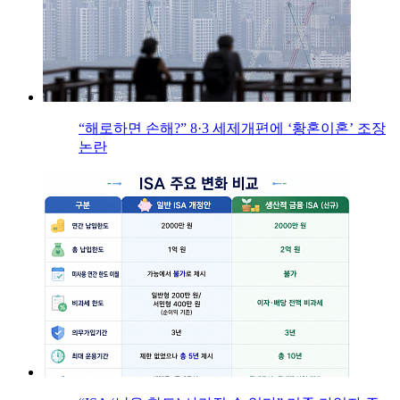
“해로하면 손해?” 8·3 세제개편에 ‘황혼이혼’ 조장
논란