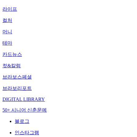
라이프
컬처
머니
테마
카드뉴스
컷&칼럼
브라보스페셜
브라보리포트
DIGITAL LIBRARY
50+ 시니어 신춘문예
블로그
인스타그램