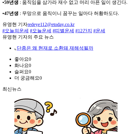
•59년생
: 움직임을 삼가라 재수 없고 머리 아픈 일이 생긴다.
•47년생
: 무망으로 움직이니 꿈꾸는 일마다 허황하도다.
유영현 기자
redeye112@etoday.co.kr
#오늘의운세
#오늘운세
#띠별운세
#12간지
#운세
유영현 기자의 주요 뉴스
⌞
단종은 왜 현재로 소환돼 재해석될까
좋아요
0
화나요
0
슬퍼요
0
더 궁금해요
0
최신뉴스