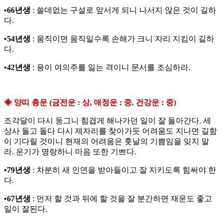
•66년생
: 쓸데없는 구설로 앞서게 되니 나서지 않은 것이 길하
다.
•54년생
: 움직이면 움직일수록 손해가 크니 자리 지킴이 길하
다.
•42년생
: 용이 여의주를 잃는 격이니 문서를 조심하라.
◈ 양띠 총운 (금전운 : 상, 애정운 : 중, 건강운 : 중)
조각달이 다시 둥그니 힘겹게 해나가던 일이 잘 돌아간다. 세
상사 돌고 돌다 다시 제자리를 찾아가듯 어려움도 지나면 길함
이 기다릴 것이니 현재의 어려움은 훗날의 기쁨임을 잊지 말
라. 운기가 명랑하니 마음 또한 기쁘다.
•79년생
: 차분히 새 인연을 받아들이고 잘 지키도록 힘써야 한
다.
•67년생
: 먼저 할 것과 뒤에 할 것을 잘 분간하면 재운도 좋고
일이 잘된다.