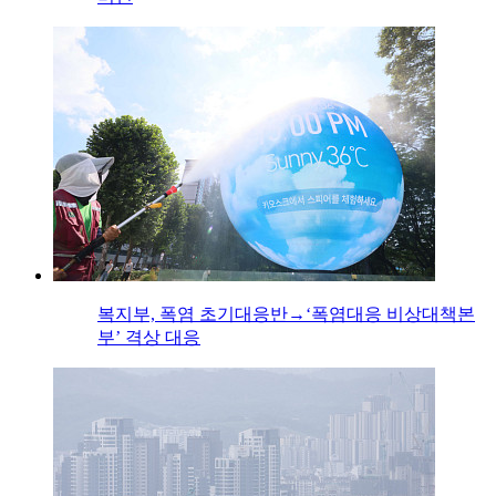
복지부, 폭염 초기대응반→‘폭염대응 비상대책본
부’ 격상 대응