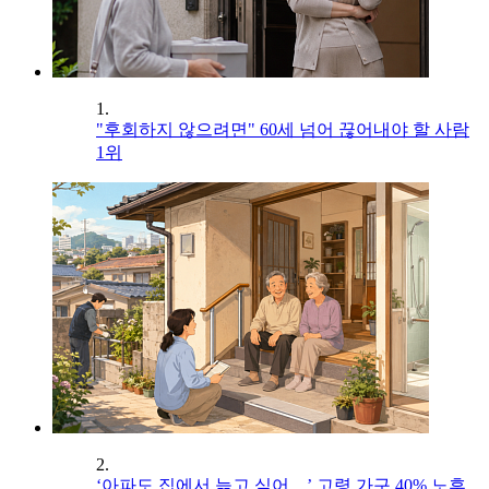
1.
"후회하지 않으려면" 60세 넘어 끊어내야 할 사람
1위
2.
‘아파도 집에서 늙고 싶어…’ 고령 가구 40% 노후