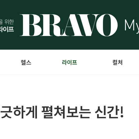
헬스
라이프
컬처
느긋하게 펼쳐보는 신간!