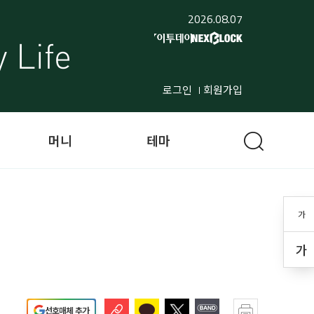
2026.08.07
로그인
회원가입
머니
테마
가
가
선호매체 추가