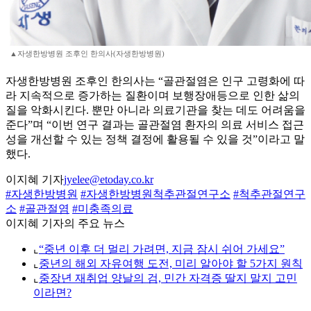
▲자생한방병원 조후인 한의사(자생한방병원)
자생한방병원 조후인 한의사는 “골관절염은 인구 고령화에 따
라 지속적으로 증가하는 질환이며 보행장애등으로 인한 삶의
질을 악화시킨다. 뿐만 아니라 의료기관을 찾는 데도 어려움을
준다”며 “이번 연구 결과는 골관절염 환자의 의료 서비스 접근
성을 개선할 수 있는 정책 결정에 활용될 수 있을 것”이라고 말
했다.
이지혜 기자
jyelee@etoday.co.kr
#자생한방병원
#자생한방병원척추관절연구소
#척추관절연구
소
#골관절염
#미충족의료
이지혜 기자의 주요 뉴스
⌞
“중년 이후 더 멀리 가려면, 지금 잠시 쉬어 가세요”
⌞
중년의 해외 자유여행 도전, 미리 알아야 할 5가지 원칙
⌞
중장년 재취업 양날의 검, 민간 자격증 딸지 말지 고민
이라면?