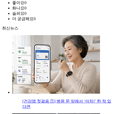
좋아요
0
화나요
0
슬퍼요
0
더 궁금해요
0
최신뉴스
[건강앱 첫걸음 ①] 병원 문 앞에서 ‘아차!’ 한 적 있
다면