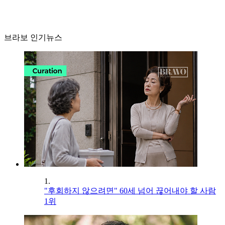
브라보 인기뉴스
1.
"후회하지 않으려면" 60세 넘어 끊어내야 할 사람
1위