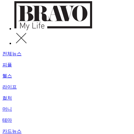
전체뉴스
피플
헬스
라이프
컬처
머니
테마
카드뉴스