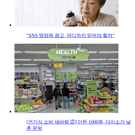
“SNS 영양제 광고, 어디까지 믿어야 할까”
[건기식 소비 새바람 ②] 단돈 1000원, 다이소가 낮
춘 문턱