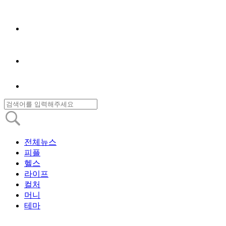
전체뉴스
피플
헬스
라이프
컬처
머니
테마