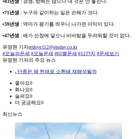
•83년생
: 경쟁, 방해는 많으나 내 것은 안 놓친다.
•71년생
: 누구와 같이하는 일은 손해가 크다.
•59년생
: 역마가 왕기를 띄우니 나가면 이익이 있다.
•47년생
: 배가 선창에 닿으니 비바람을 두려워할 것이 없다.
유영현 기자
redeye112@etoday.co.kr
#오늘의운세
#오늘운세
#띠별운세
#12간지
#운세보기
유영현 기자의 주요 뉴스
⌞
단종은 왜 현재로 소환돼 재해석될까
좋아요
0
화나요
0
슬퍼요
0
더 궁금해요
0
최신뉴스