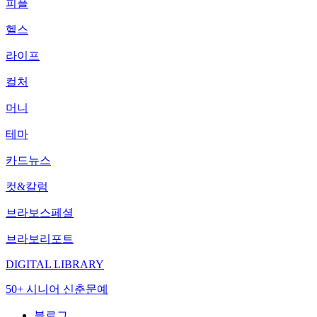
피플
헬스
라이프
컬처
머니
테마
카드뉴스
컷&칼럼
브라보스페셜
브라보리포트
DIGITAL LIBRARY
50+ 시니어 신춘문예
블로그