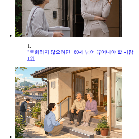
1.
"후회하지 않으려면" 60세 넘어 끊어내야 할 사람
1위