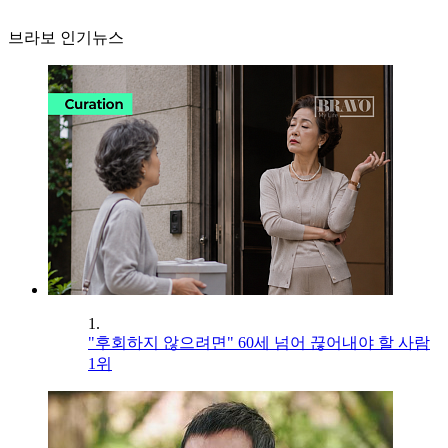
브라보 인기뉴스
1.
"후회하지 않으려면" 60세 넘어 끊어내야 할 사람
1위