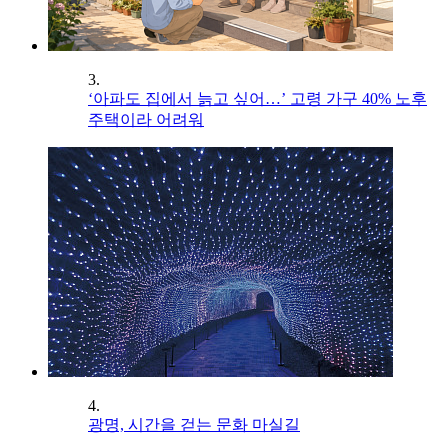
3.
‘아파도 집에서 늙고 싶어…’ 고령 가구 40% 노후
주택이라 어려워
4.
광명, 시간을 걷는 문화 마실길