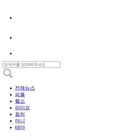
전체뉴스
피플
헬스
라이프
컬처
머니
테마