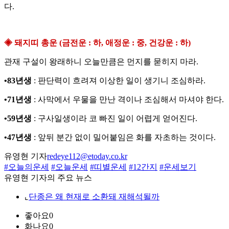
다.
◈ 돼지띠 총운 (금전운 : 하, 애정운 : 중, 건강운 : 하)
관재 구설이 왕래하니 오늘만큼은 먼지를 묻히지 마라.
•83년생
: 판단력이 흐려져 이상한 일이 생기니 조심하라.
•71년생
: 사막에서 우물을 만난 격이나 조심해서 마셔야 한다.
•59년생
: 구사일생이라 코 빠진 일이 어렵게 얻어진다.
•47년생
: 앞뒤 분간 없이 밀어붙임은 화를 자초하는 것이다.
유영현 기자
redeye112@etoday.co.kr
#오늘의운세
#오늘운세
#띠별운세
#12간지
#운세보기
유영현 기자의 주요 뉴스
⌞
단종은 왜 현재로 소환돼 재해석될까
좋아요
0
화나요
0