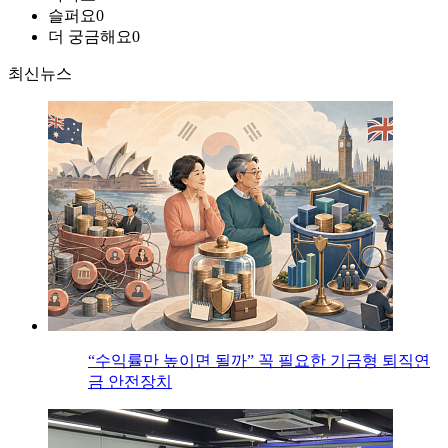
슬퍼요
0
더 궁금해요
0
최신뉴스
“수익률만 높이면 될까” 꼭 필요한 기금형 퇴직연
금 안전장치