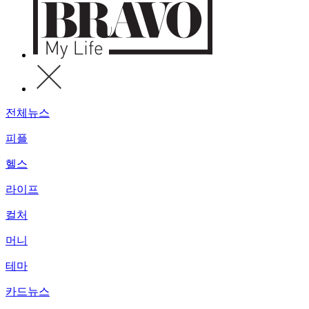
전체뉴스
피플
헬스
라이프
컬처
머니
테마
카드뉴스