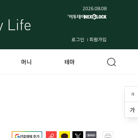
2026.08.08
로그인
회원가입
머니
테마
가
가
선호매체 추가