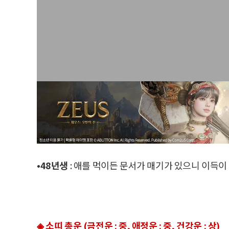
•48년생
: 애를 먹이든 문서가 매기가 있으니 이득이
◈ 소띠 총운 (금전운 : 중, 애정운 : 중, 건강운 : 상)