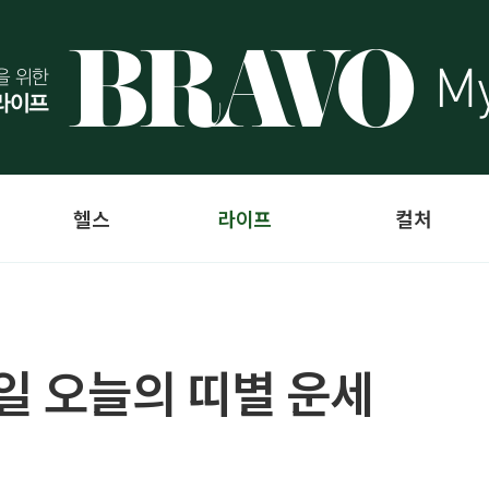
헬스
라이프
컬처
9일 오늘의 띠별 운세