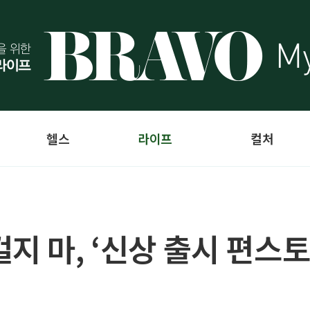
헬스
라이프
컬처
지 마, ‘신상 출시 편스토