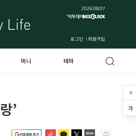
2026.08.07
로그인
회원가입
머니
테마
가
랑’
가
선호매체 추가