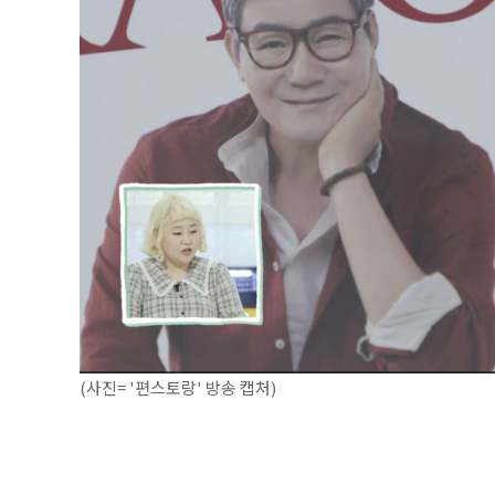
(사진= '편스토랑' 방송 캡처)