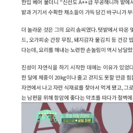
한입 베어 물더니 “신선도 A++급 무공해니까 밭에
밭과 거기서 수확한 채소들이 가득 담긴 바구니가 부
더 놀라운 것은 그의 요리 솜씨였다. 텃밭에서 따온 
드, 오가피순 간장 무침, 돼지감자 물김치 등 건강
다는데, 요리를 해내는 노련한 손놀림이 역시 남달랐
진성이 자연식을 하기 시작한 데에는 이유가 있었
한 달에 체중이 20kg이나 줄고 걷지도 못할 만큼
자연에서 나고 자란 식재료를 찾아서 먹게 됐고, 그로
는 남편을 위해 항암에 좋다는 약초를 따다가 절벽에