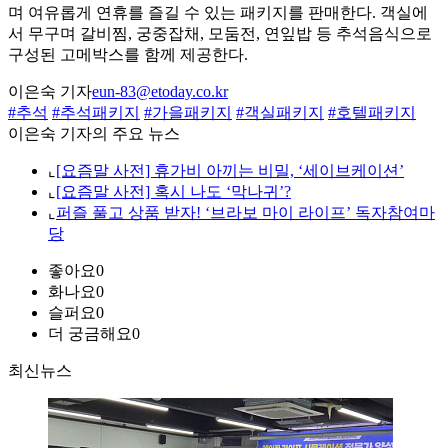
며 여유롭게 연휴를 즐길 수 있는 패키지를 판매한다. 객실에
서 무구며 갈비찜, 궁중잡채, 모둠전, 연잎밥 등 추석음식으로
구성된 고메박스를 함께 제공한다.
이은숙 기자
eun-83@etoday.co.kr
#추석
#추석패키지
#가을패키지
#객실패키지
#호텔패키지
이은숙 기자의 주요 뉴스
⌞
[요즘말 사전] 휴가비 아끼는 비밀, ‘세이브케이션’
⌞
[요즘말 사전] 혹시 나도 ‘막나귀’?
⌞
퍼즐 풀고 상품 받자! ‘브라보 마이 라이프’ 독자참여마
당
좋아요
0
화나요
0
슬퍼요
0
더 궁금해요
0
최신뉴스