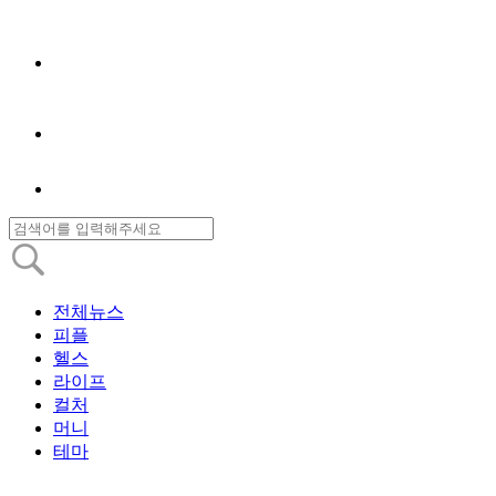
전체뉴스
피플
헬스
라이프
컬처
머니
테마