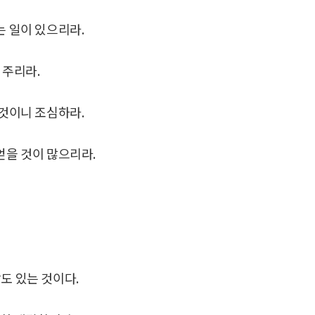
는 일이 있으리라.
 주리라.
 것이니 조심하라.
얻을 것이 많으리라.
도 있는 것이다.