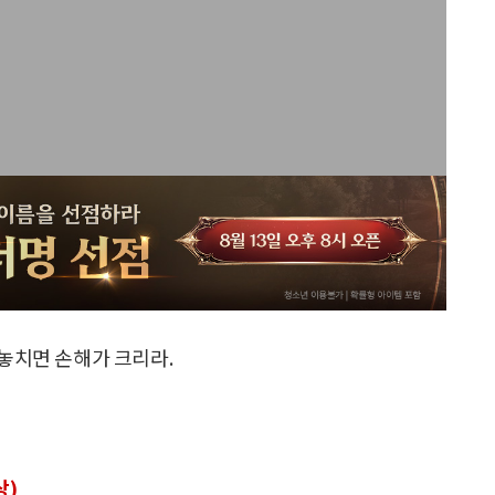
놓치면 손해가 크리라.
상)