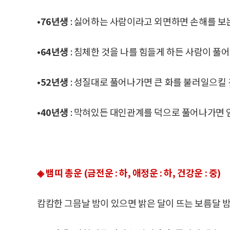
•76년생
: 싫어하는 사람이라고 외면하면 손해를 보
•64년생
: 침체한 것을 나를 힘들게 하든 사람이 풀어
•52년생
: 성질대로 풀어나가면 큰 화를 불러일으킬
•40년생
: 막혀있든 대인관계를 덕으로 풀어나가면 
◈ 뱀띠 총운 (금전운 : 하, 애정운 : 하, 건강운 : 중)
캄캄한 그믐날 밤이 있으면 밝은 달이 뜨는 보름달 밤