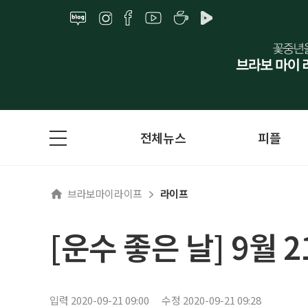
전체뉴스
피플
브라보마이라이프
라이프
[운수 좋은 날] 9월 
입력 2020-09-21 09:00
수정 2020-09-21 09:28