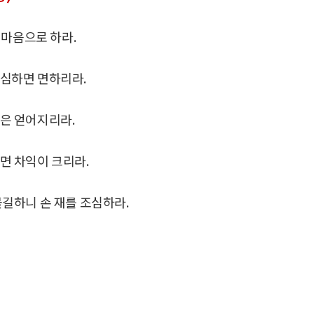
 마음으로 하라.
조심하면 면하리라.
것은 얻어지리라.
하면 차익이 크리라.
불길하니 손 재를 조심하라.