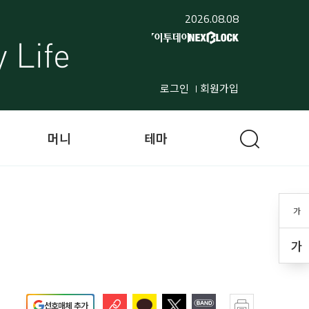
2026.08.08
로그인
회원가입
머니
테마
가
가
선호매체 추가