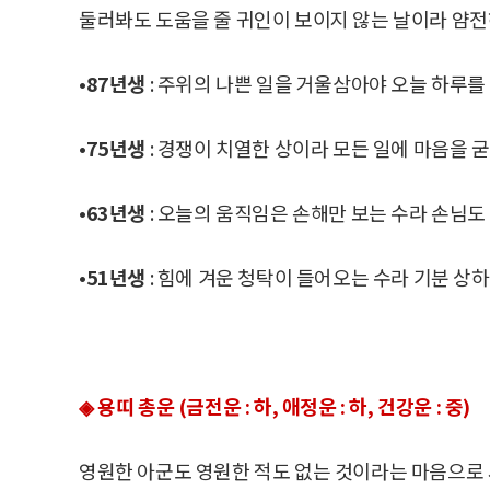
둘러봐도 도움을 줄 귀인이 보이지 않는 날이라 얌전
•87년생
: 주위의 나쁜 일을 거울삼아야 오늘 하루를
•75년생
: 경쟁이 치열한 상이라 모든 일에 마음을 굳
•63년생
: 오늘의 움직임은 손해만 보는 수라 손님도
•51년생
: 힘에 겨운 청탁이 들어오는 수라 기분 상
◈ 용띠 총운 (금전운 : 하, 애정운 : 하, 건강운 : 중)
영원한 아군도 영원한 적도 없는 것이라는 마음으로 