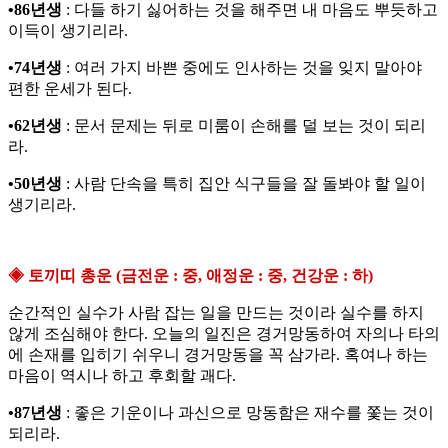
•86년생
: 다들 하기 싫어하는 것을 해주면 내 마음도 뿌듯하고
이득이 생기리라.
•74년생
: 여러 가지 바쁜 중에도 인사하는 것을 잊지 말아야
편한 운세가 된다.
•62년생
: 문서 문제는 뒤로 미룸이 손해를 덜 보는 것이 되리
라.
•50년생
: 사람 단속을 특히 집안 식구들을 잘 돌봐야 할 일이
생기리라.
◈ 토끼띠 총운 (금전운 : 중, 애정운 : 중, 건강운 : 하)
순간적인 실수가 사람 잡는 일을 만드는 것이라 실수를 하지
않게 조심해야 한다. 오늘의 일진은 경거망동하여 자의나 타의
에 손재를 입히기 쉬우니 경거망동을 꼭 삼가라. 혹여나 하는
마음이 역시나 하고 후회할 괘다.
•87년생
: 좋은 기운이나 과신으로 망동함은 재수를 쫓는 것이
되리라.