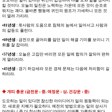
도모하는 일이 있다면 귀인이 입성하여 나를 도와 일을 성사시
킬 것이다. 오늘의 일진은 노력하는 가운데 모든 것이 순조로
워지는 괘다. 올바른 행동에 귀인의 원조가 가세하니 모든 것
이 열려 가리라.
•81년생
: 윗사람의 도움으로 침체의 늪에서 일어서고 사람과
의 갈등도 풀린다.
•69년생
: 금전으로 골머리를 앓던 일이 해결 기미를 보이니 기
회를 잘 잡아라.
•57년생
: 오늘은 고집만 버리면 모든 일에 합의가 잘되어 편하
게 열리리라.
•45년생
: 경기 하강세라 모든 경제 문제는 다음에 처리함이 길
하리라.
◈ 개띠 총운 (금전운 : 중, 애정운 : 상, 건강운 : 중)
도모하는 일이 있다면 참신한 아이디어가 일의 원동력이 되는
것. 새로운 지혜가 필요하다. 예전의 방법으로는 일의 성사가
어려우니 좀 더 참신한 아이디어만이 성패를 가름하게 된다.