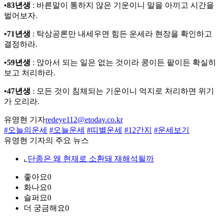
•83년생
: 바른말이 통하지 않은 기운이니 말을 아끼고 시간을
벌어보자.
•71년생
: 탁상공론만 내세우면 힘든 운세라 현장을 확인하고
결정하라.
•59년생
: 앉아서 되는 일은 없는 것이라 콩이든 팥이든 확실히
보고 처리하라.
•47년생
: 모든 것이 침체되는 기운이니 억지로 처리하면 위기
가 오리라.
유영현 기자
redeye112@etoday.co.kr
#오늘의운세
#오늘운세
#띠별운세
#12간지
#운세보기
유영현 기자의 주요 뉴스
⌞
단종은 왜 현재로 소환돼 재해석될까
좋아요
0
화나요
0
슬퍼요
0
더 궁금해요
0