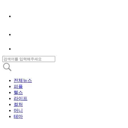
전체뉴스
피플
헬스
라이프
컬처
머니
테마