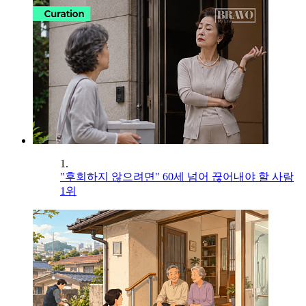
1.
"후회하지 않으려면" 60세 넘어 끊어내야 할 사람
1위