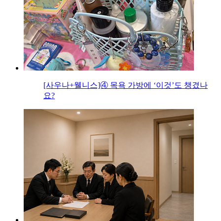
[사우나+웰니스]④ 목욕 가방에 ‘이것’도 챙겼나
요?