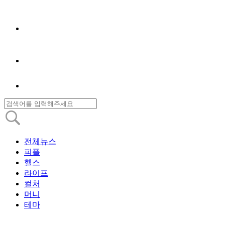
전체뉴스
피플
헬스
라이프
컬처
머니
테마