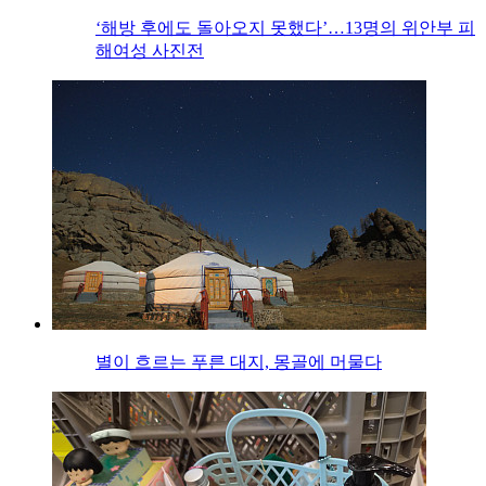
‘해방 후에도 돌아오지 못했다’…13명의 위안부 피
해여성 사진전
별이 흐르는 푸른 대지, 몽골에 머물다