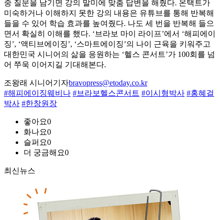
중 질문을 남기면 강의 말미에 맞춤 답변을 해줬다. 온택트가
미숙하거나 이해하지 못한 강의 내용은 유튜브를 통해 반복해
들을 수 있어 학습 효과를 높여줬다. 나도 세 번을 반복해 들으
면서 확실히 이해를 했다. ‘브라보 마이 라이프’에서 ‘해피에이
징’, ‘액티브에이징’, ‘스마트에이징’의 나이 근육을 키워주고
대한민국 시니어의 삶을 응원하는 ‘헬스 콘서트’가 100회를 넘
어 쭈욱 이어지길 기대해본다.
조왕래 시니어기자
bravopress@etoday.co.kr
#해피에이징웨비나
#브라보헬스콘서트
#이시형박사
#홍혜걸
박사
#한창원장
좋아요
0
화나요
0
슬퍼요
0
더 궁금해요
0
최신뉴스