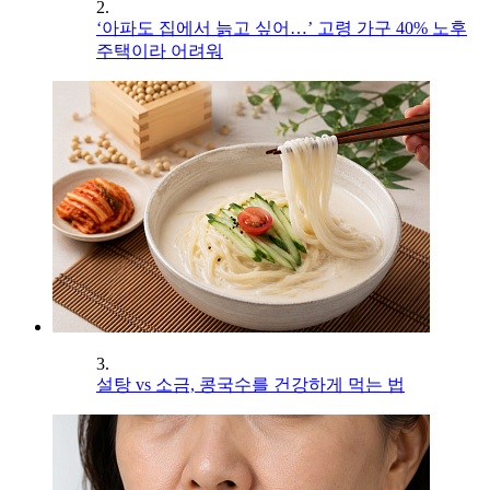
2.
‘아파도 집에서 늙고 싶어…’ 고령 가구 40% 노후
주택이라 어려워
3.
설탕 vs 소금, 콩국수를 건강하게 먹는 법