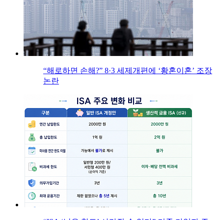
“해로하면 손해?” 8·3 세제개편에 ‘황혼이혼’ 조장
논란