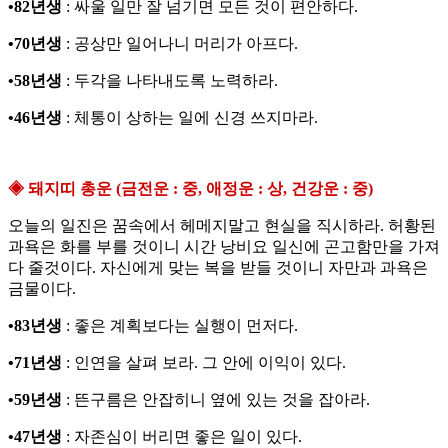
•82년생
: 싸울 일만 잘 넘기면 모든 것이 편안하다.
•70년생
: 공상만 일어나니 머리가 아프다.
•58년생
: 두각을 나타내도록 노력하라.
•46년생
: 체통이 상하는 일에 신경 쓰지마라.
◈ 돼지띠 총운 (금전운 : 중, 애정운 : 상, 건강운 : 중)
오늘의 일진은 꿈속에서 헤메지말고 현실을 직시하라. 허황된
과욕은 화를 부를 것이니 시간 낭비요 일신에 곤고함만을 가져
다 줄것이다. 자신에게 맞는 복을 받들 것이니 자만과 과욕은
금물이다.
•83년생
: 좋은 계획보다는 실행이 먼저다.
•71년생
: 인연을 살펴 보라. 그 안에 이익이 있다.
•59년생
: 뜬구름은 안잡히니 옆에 있는 것을 잡아라.
•47년생
: 자존심이 버리면 좋은 일이 있다.