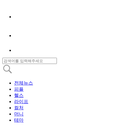
전체뉴스
피플
헬스
라이프
컬처
머니
테마