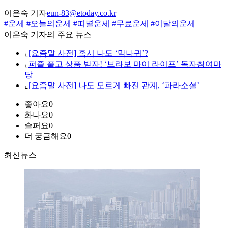
이은숙 기자
eun-83@etoday.co.kr
#운세
#오늘의운세
#띠별운세
#무료운세
#이달의운세
이은숙 기자의 주요 뉴스
⌞
[요즘말 사전] 혹시 나도 ‘막나귀’?
⌞
퍼즐 풀고 상품 받자! ‘브라보 마이 라이프’ 독자참여마
당
⌞
[요즘말 사전] 나도 모르게 빠진 관계, ‘파라소셜’
좋아요
0
화나요
0
슬퍼요
0
더 궁금해요
0
최신뉴스