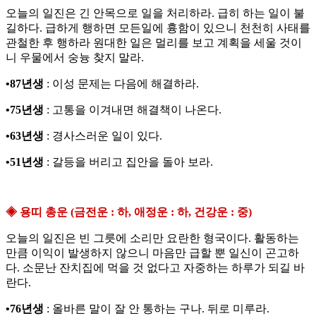
오늘의 일진은 긴 안목으로 일을 처리하라. 급히 하는 일이 불
길하다. 급하게 행하면 모든일에 흉함이 있으니 천천히 사태를
관철한 후 행하라 원대한 일은 멀리를 보고 계획을 세울 것이
니 우물에서 숭늉 찾지 말라.
•87년생
: 이성 문제는 다음에 해결하라.
•75년생
: 고통을 이겨내면 해결책이 나온다.
•63년생
: 경사스러운 일이 있다.
•51년생
: 갈등을 버리고 집안을 돌아 보라.
◈ 용띠 총운 (금전운 : 하, 애정운 : 하, 건강운 : 중)
오늘의 일진은 빈 그릇에 소리만 요란한 형국이다. 활동하는
만큼 이익이 발생하지 않으니 마음만 급할 뿐 일신이 곤고하
다. 소문난 잔치집에 먹을 것 없다고 자중하는 하루가 되길 바
란다.
•76년생
: 올바른 말이 잘 안 통하는 구나. 뒤로 미루라.