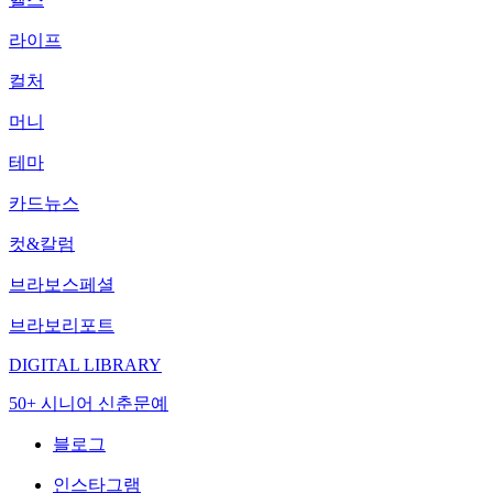
라이프
컬처
머니
테마
카드뉴스
컷&칼럼
브라보스페셜
브라보리포트
DIGITAL LIBRARY
50+ 시니어 신춘문예
블로그
인스타그램