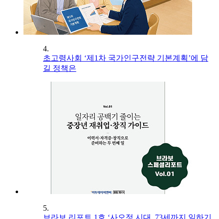
4.
초고령사회 ‘제1차 국가인구전략 기본계획’에 담
길 정책은
5.
브라보 리포트 1호 ‘사오정 시대, 73세까지 일하기