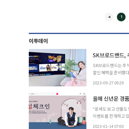
1
이투데이
SK브로드밴드, 
SK브로드밴드는 추석
할인 혜택을 준비했다
수 있도록 영화, 드라
2023-09-27 09:29
련했다. B t
◀
올해 신년운 경품
“운세도 보고 선물도
이벤트를 전개하고 있
이벤트를 잇달아 열어 주목된다. 14일 업계에 따르면 11번가는
2023-01-14 07:00