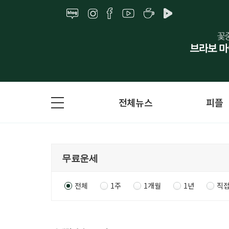
전체뉴스
피플
전체
1주
1개월
1년
직