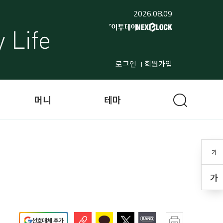
2026.08.09
로그인
회원가입
머니
테마
가
가
선호매체 추가