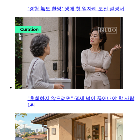
‘경험 無도 환영’ 생애 첫 일자리 도전 설명서
"후회하지 않으려면" 60세 넘어 끊어내야 할 사람
1위