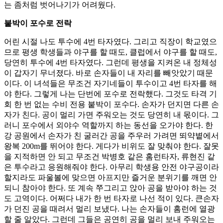
는 좀처럼 벗어나기가 어려웠다.
붙박이 포수로 전락
어린 시절 나도 투수에 4번 타자였다. 그리고 직장이 학교였으
므로 평생 학생들과 야구를 할 때도, 클럽에서 야구를 할 때도,
당연히 투수에 4번 타자였다. 그런데 평생을 지켜온 내 정체성
이 갑자기 무너졌다. 바로 손자들이 내 자리를 빼앗았기 때문
이다. 이 녀석들은 무조건 자기네들이 투수이고 4번 타자를 해
야 한다. 그렇게 나는 단번에 포수로 전락했다. 그것도 타격 기
회 한 번 없는 수비 전용 붙박이 포수다. 손자가 던지면 다른 손
자가 친다. 공이 멀리 가면 주워오는 것도 당연히 내 몫이다. 그
러니 포수에서 외야수 역할까지 하는 동선을 오가야 한다. 한
강 공원에서 손자가 친 굴러간 공을 주우러 가려면 뙤약볕에서
왕복 200m를 뛰어야 한다. 게다가 비위도 잘 맞춰야 한다. 잘못
을 지적하면 안 되고 무조건 박병호 같은 홈런타자, 류현진 같
은 투수라고 응원해줘야 한다. 아무리 학생용 안전 야구공이라
할지라도 파울볼에 맞으면 아프지만 즐거운 분위기를 깨면 안
되니 참아야 한다. 또 계속 쭈그리고 앉아 공을 받아야 하는 것
도 고역이다. 어쩌다 내가 한 번 타자로 나선 적이 있다. 큰손자
가 던진 공을 때려서 멀리 보냈다. 나는 손자들이 홈런에 열광
할 줄 알았다. 그런데 그들은 공연히 공을 멀리 보내 주워오는