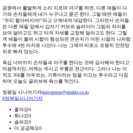
공원에서 활발하게 소리 지르며 야구를 하면, 다른 애들이 다
가와 손자들에게 내가 누구냐고 묻곤 한다. 그럴 때면 애들이
“우리 할아버지야!”라고 으쓱대며 대답한다. 그러면서 손자들
은 다른 애들 앞에서 갑자기 커브와 슬라이더 그립의 차이를
보여 달라고도 하고 타격 자세를 교정해 달라고도 한다. 그렇
게 애들이 몰려 시합이 형성되면 큰손자가 어린 시절의 나처럼
투수에 4번 타자로 나선다. 나는 그제야 비로소 조용히 안전망
뒤로 빠져 앉는다.
육십 너머까지 손자들과 야구를 한다는 것에 감사해야 한다고
마음먹지만, 어깨는 쑤시고 무릎은 천근이다. 그러나 나는 아
직도 3대를 아우르는, 가족이라는 팀을 이끄는 투수라고 다짐
하며 오늘도 글러브에 왁스를 먹인다.
정원일 시니어기자
bravopress@etoday.co.kr
#정원일시니어기자
좋아요
0
화나요
0
슬퍼요
0
더 궁금해요
0