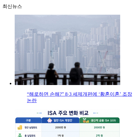
최신뉴스
“해로하면 손해?” 8·3 세제개편에 ‘황혼이혼’ 조장
논란