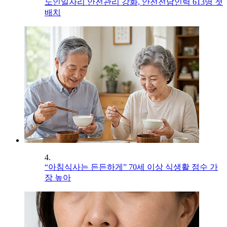
노인일자리 안전관리 강화, 안전전담인력 613명 첫
배치
4.
“아침식사는 든든하게” 70세 이상 식생활 점수 가
장 높아