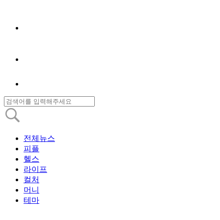
전체뉴스
피플
헬스
라이프
컬처
머니
테마