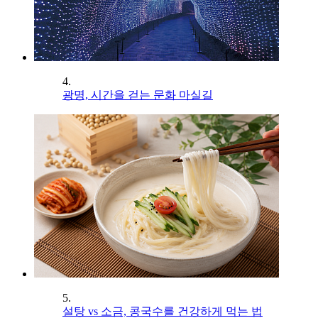
4.
광명, 시간을 걷는 문화 마실길
5.
설탕 vs 소금, 콩국수를 건강하게 먹는 법