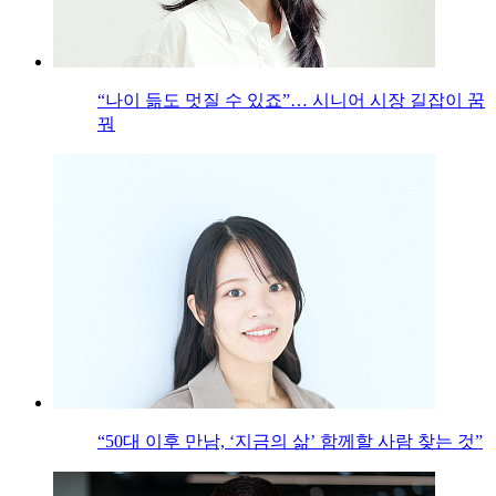
“나이 듦도 멋질 수 있죠”… 시니어 시장 길잡이 꿈
꿔
“50대 이후 만남, ‘지금의 삶’ 함께할 사람 찾는 것”