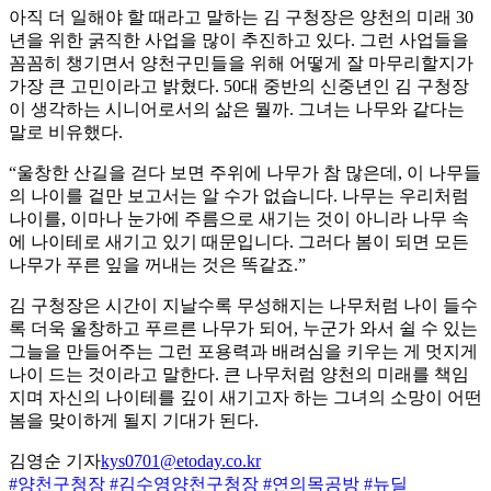
아직 더 일해야 할 때라고 말하는 김 구청장은 양천의 미래 30
년을 위한 굵직한 사업을 많이 추진하고 있다. 그런 사업들을
꼼꼼히 챙기면서 양천구민들을 위해 어떻게 잘 마무리할지가
가장 큰 고민이라고 밝혔다. 50대 중반의 신중년인 김 구청장
이 생각하는 시니어로서의 삶은 뭘까. 그녀는 나무와 같다는
말로 비유했다.
“울창한 산길을 걷다 보면 주위에 나무가 참 많은데, 이 나무들
의 나이를 겉만 보고서는 알 수가 없습니다. 나무는 우리처럼
나이를, 이마나 눈가에 주름으로 새기는 것이 아니라 나무 속
에 나이테로 새기고 있기 때문입니다. 그러다 봄이 되면 모든
나무가 푸른 잎을 꺼내는 것은 똑같죠.”
김 구청장은 시간이 지날수록 무성해지는 나무처럼 나이 들수
록 더욱 울창하고 푸르른 나무가 되어, 누군가 와서 쉴 수 있는
그늘을 만들어주는 그런 포용력과 배려심을 키우는 게 멋지게
나이 드는 것이라고 말한다. 큰 나무처럼 양천의 미래를 책임
지며 자신의 나이테를 깊이 새기고자 하는 그녀의 소망이 어떤
봄을 맞이하게 될지 기대가 된다.
김영순 기자
kys0701@etoday.co.kr
#양천구청장
#김수영양천구청장
#연의목공방
#뉴딜