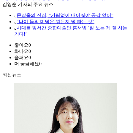
김영순 기자의 주요 뉴스
⌞
문장옥의 진심, “가림없이 내어줘야 공감 얻어”
⌞
"나이 듦의 미덕은 뭐든지 덜 하는 것"
⌞
시대를 앞서간 종합예술인 홍서범 ‘잘 노는 게 잘 사는
거다!’
좋아요
0
화나요
0
슬퍼요
0
더 궁금해요
0
최신뉴스