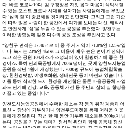
다. 바로 코로나19다. 김 구청장은 자칫 몸과 마음이 삭막해질
수 있는 포스트 코로나 시대를 살아가는 사람들에게는 무엇보
다 ‘삶의 질’이 중요해질 것이라고 진단했다. 그리고 그런 기준
에 따라 많은 사람이 한 공간에서 여가를 보내는 대신, 쾌적하
고 안전하게 ‘쉼’을 누릴 수 있는 공원을 추천했다. 양천구는
이러한 방향성에 맞춘 다수의 공원 조성을 추진하고 있다.
“양천구 면적은 17.4k㎡로 이 중 주거 지역이 71.8%인 12.5㎢입
니다. 녹지는 23%인 4㎢로 그 비율이 매우 높은 편이며 전역에
크고 작은 공원 104개소가 조성되어 있어 힐링하기에 좋은 환
경이죠. 특히 연의목공방에서 700m 떨어진 곳에 양천도시농업
공원을 작년 4월에 개장했는데, 7000평 규모에 농업체험학습
장, 친환경텃밭, 야생초화원, 생태연못 등이 마련돼 있습니다.
이를 통해 삭막한 도시 환경을 개선함은 물론 마을공동체 사업
과도 연계해 건강, 교육, 공동체 개선 등 주민의 삶의 질 향상을
이끌고 있는 중입니다.”
양천도시농업공원에서 수확한 채소는 각 동의 취약 계층과 어
르신 사랑방에 기부하거나 양천푸드마켓을 통해 어려운 이웃
들에게 전달된다. 작년 한 해 동안 기부된 채소들은 300kg이 넘
는다. 공원을 가꾸는 재미가 정서적 위안과 함께 공동체 정신
을 높이는 방안으로 활용되고 있는 것이다. 김 구청장은 이러