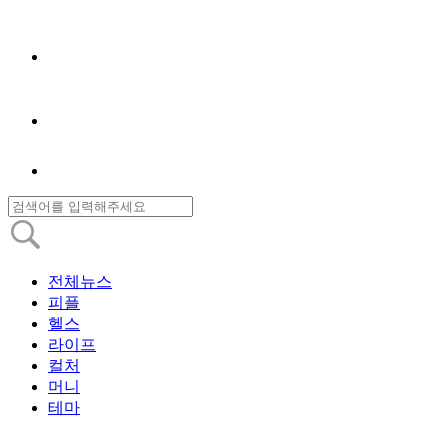
전체뉴스
피플
헬스
라이프
컬처
머니
테마