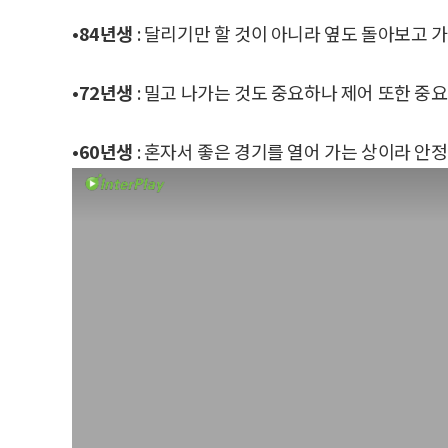
•84년생
: 달리기만 할 것이 아니라 옆도 돌아보고 가
•72년생
: 밀고 나가는 것도 중요하나 제어 또한 중
•60년생
: 혼자서 좋은 경기를 열어 가는 상이라 안