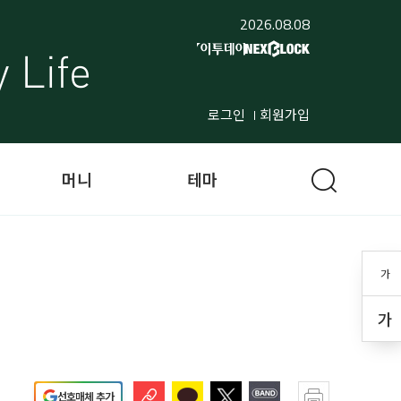
2026.08.08
로그인
회원가입
머니
테마
가
가
선호매체 추가