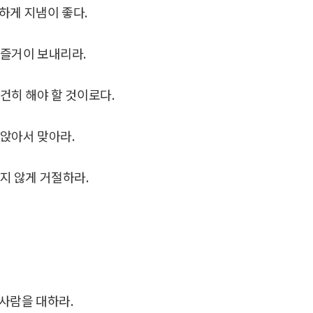
하게 지냄이 좋다.
 즐거이 보내리라.
건히 해야 할 것이로다.
 앉아서 맞아라.
하지 않게 거절하라.
사람을 대하라.