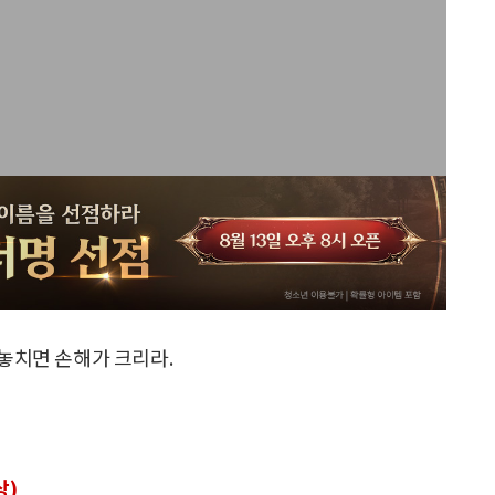
놓치면 손해가 크리라.
상)