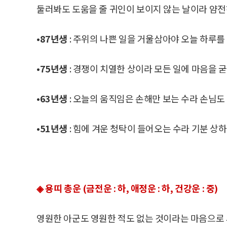
둘러봐도 도움을 줄 귀인이 보이지 않는 날이라 얌전
•87년생
: 주위의 나쁜 일을 거울삼아야 오늘 하루를
•75년생
: 경쟁이 치열한 상이라 모든 일에 마음을 굳
•63년생
: 오늘의 움직임은 손해만 보는 수라 손님도
•51년생
: 힘에 겨운 청탁이 들어오는 수라 기분 상
◈ 용띠 총운 (금전운 : 하, 애정운 : 하, 건강운 : 중)
영원한 아군도 영원한 적도 없는 것이라는 마음으로 