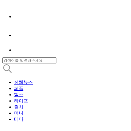
전체뉴스
피플
헬스
라이프
컬처
머니
테마