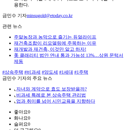
용한다.
금민수 기자
minsugold@etoday.co.kr
관련 뉴스
주말농장과 농막으로 즐기는 듀얼라이프
재건축조합이 리모델링에 주목하는 이유
재개발과 재건축, 이것만 알고 하자!
美 클래리티 법안 연내 통과 가능성 13%…상원 문턱서
제동
#상속주택
#비과세
#양도세
#1세대
#1주택
금민수 기자의 주요 뉴스
⌞
자녀와 계약으로 효도 보장받을까?
⌞
비과세 특례로 본 상속주택 관리법
⌞
업과 취미를 넘어 시민교육을 지향하다
좋아요
0
화나요
0
슬퍼요
0