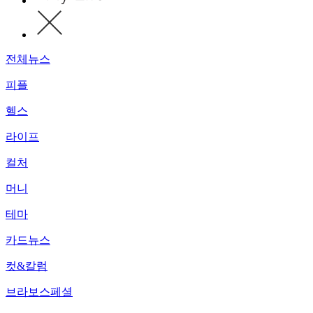
전체뉴스
피플
헬스
라이프
컬처
머니
테마
카드뉴스
컷&칼럼
브라보스페셜