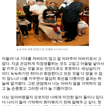
▲손자의 세례 장면(사진 조왕래 시니어기자)
아들아! 내 기대를 저버리지 않고 잘 자라주어 아버지로서 고
맙다. 지금 건강하게 직장생활하는 것도 고맙고 아들딸 낳아서
잘 키우고 있는 것을 보는 것만으로도 흐뭇하다. 세상살이가
어디 녹녹하기만 하더냐! 희망한다고 모든 것을 다 얻을 수 없
지 않느냐! 너를 키우면서 열심히 최선을 다했지만 결과는 하
늘에 맡겨왔다. 그런 관점에서 너는 아버지 말을 거역하지 않
고 늘 순종했고 그러한 네가 늘 기쁨이었다.
너는 잊어버렸을지 모르지만 너에게 미안한 일이 둘이나 있다.
더 나이가 들어 기억력이 희미해지기 전에 말해두고 싶다. 첫