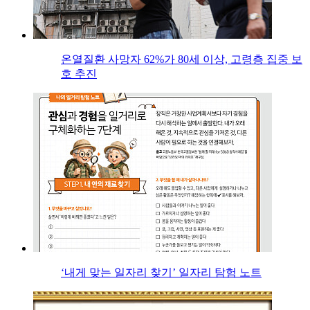
온열질환 사망자 62%가 80세 이상, 고령층 집중 보
호 추진
‘내게 맞는 일자리 찾기’ 일자리 탐험 노트