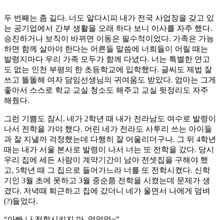
두 번째는 좀 길다. 너도 알다시피 내가 전국 사업장을 갖고 있
는 공기업에서 간부 생활을 오래 하다 보니 이사를 자주 했다.
승진하거나 보직이 바뀌면 이동은 필수적이었다. 가족은 가능
하면 함께 살아야 한다는 어른들 말씀에 너희들이 어릴 때는
발령지마다 우리 가족 모두가 함께 다녔다. 너는 특별한 연고
도 없는 인천 부평의 한 초등학교에 입학했다. 글씨도 제법 잘
쓰고 똘똘해 여자 담임선생님의 귀여움도 받았다. 엄마는 그게
좋아서 스스로 학교 교실 청소도 해주고 교실 뒷정리도 자주
해줬다.
그런 기쁨도 잠시. 네가 2학년 때 내가 전라남도 여수로 발령이
나서 전학을 가야 했다. 어린 네가 전라도 사투리 쓰는 아이들
과 잘 지낼까 걱정했는데 다행히 잘 어울리더구나. 그 뒤 4학년
때는 내가 서울 본사로 발령이 나서 너는 또 전학을 갔다. 당시
우리 집에 세든 사람이 계약기간이 남아 전셋집을 구해야 했
고, 5학년 때 그 집으로 들어가느라 너를 또 전학시켰다. 신학
기인 3월 초에 못하고 3월 중순쯤 전학을 시켰는데 문제가 생
겼다. 저녁때 퇴근하고 집에 갔더니 네가 울면서 나에게 덤벼
(?)들었다.
“아빠 나 전학시키지 마. 엉엉엉~”