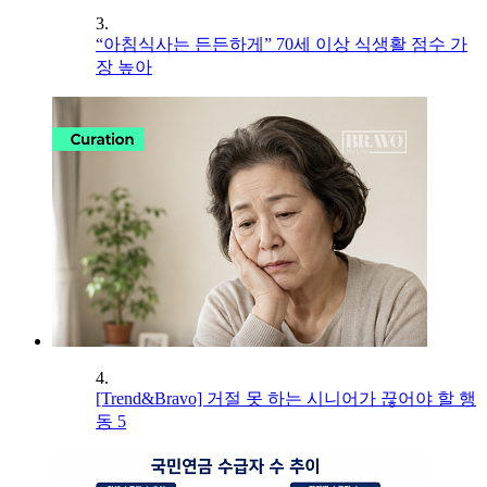
3.
“아침식사는 든든하게” 70세 이상 식생활 점수 가
장 높아
4.
[Trend&Bravo] 거절 못 하는 시니어가 끊어야 할 행
동 5