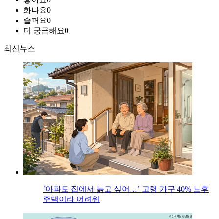
화나요
0
슬퍼요
0
더 궁금해요
0
최신뉴스
‘아파도 집에서 늙고 싶어…’ 고령 가구 40% 노후
주택이라 어려워