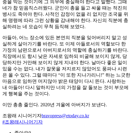
중을 막는 것이기에 그 의무에 충실해야 한다고 말했다. 그때
네가 참 믿음직스러웠다. 군인이 총을 들고 싸울 때는 적진의
병사도 죽여야 한다. 사적인 감정이 없을 리 없지만 조국을 위
해 명령에 따라 그런 상황을 감내해야 한다. 자신의 직분에 충
실하려는 네 모습이 무척 듬직해 보였다.
아들아, 어느 장소에 있든 본연의 직분을 잊어버리지 말고 성
실하게 살아가기를 바란다. 또 이제 아들로서의 역할보다 한
가정의 남편으로서 아버지로서의 역할에 충실하기를 바란다.
직장에서도 항시 낮은 자세로 임하되 비굴해 보이지 않게, 당
당하지만 거만해 보이지 않게 지내야 한다. 날마다 좋은 일이
있을 수는 없다. 내가 잘못을 저지르지 않았어도 풍파나 시련
은 올 수 있다. 그럴 때마다 “이 또한 지나가리니!” 하는 느긋한
마음으로 임하면 머지않아 밝은 태양이 다시 뜬다. 사랑하는
내 아들아! 다시 말하지만 너의 가정을 잘 돌보는 것이 부모에
게 행복을 주는 것이다.
이만 총총 줄인다. 2020년 겨울에 아버지가 보낸다.
조왕래 시니어기자
bravopress@etoday.co.kr
#조왕래시니어기자
좋아요
0