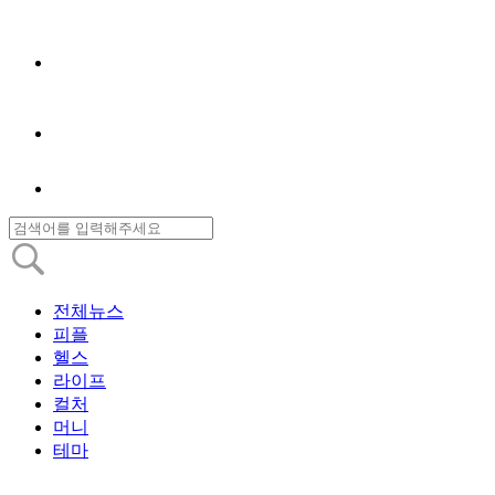
전체뉴스
피플
헬스
라이프
컬처
머니
테마