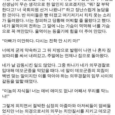
선생님이 무슨 생각으로 한 말인지 모르겠지만, “뭐? 잘 부탁
한다고? 너 국회의원 선거 나왔나?” 하고 장난스럽게 농담을
한 것이다. 반 아이들은 빵 터졌고 여기저기서 킥킥 웃는 소리
가 들려왔다. 너는 창피하고 당황해 어찌할 줄 몰랐다고 했다.
네가 울먹이며 전하는 그 말에 나는 가슴이 먹먹해 너를 가슴
으로 꼭 껴안았다. 울먹이는 등줄기에 힘을 더 주어 안았다.
“아빠가 미안하다. 다시는 전학 안 시키 마!”
너에게 굳게 약속하고 그 뒤 지방으로 발령이 나면 나 혼자 짐
보따리를 싸서 내려갔고, 주말에는 언제나 집으로 돌아왔다.
네가 날 감동시킨 일도 많았다. 그중 하나가 네가 의무경찰로
입대해 데모군중을 막았을 때다. 네 말이 데모군중의 외침이
백번 맞는 말이지만 이를 막아야 하는 의무경찰의 임무 사이의
갈등을 말할 때였다.
“이놈의 자식들! 너는 애비 애미도 없냐! 어째서 우리를 막느
냐!”
그렇게 외치면서 절박한 심정의 아줌마와 아저씨들이 덤벼들
었지만 너는 의경으로서의 의무는 치안질서를 지키고 데모군