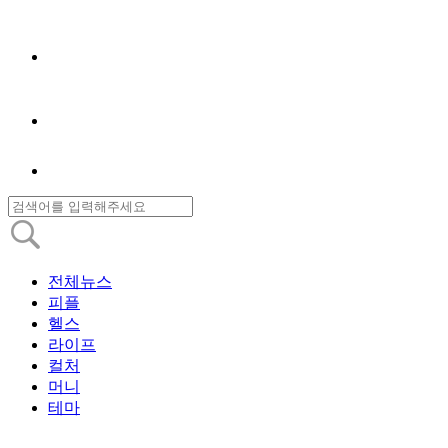
전체뉴스
피플
헬스
라이프
컬처
머니
테마