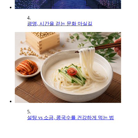
4.
광명, 시간을 걷는 문화 마실길
5.
설탕 vs 소금, 콩국수를 건강하게 먹는 법