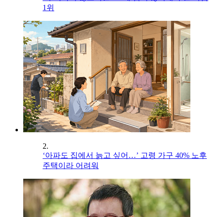
1위
2.
‘아파도 집에서 늙고 싶어…’ 고령 가구 40% 노후
주택이라 어려워