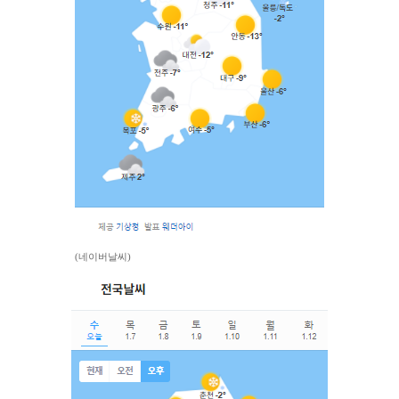
(네이버날씨)