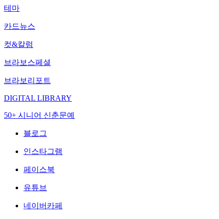
테마
카드뉴스
컷&칼럼
브라보스페셜
브라보리포트
DIGITAL LIBRARY
50+ 시니어 신춘문예
블로그
인스타그램
페이스북
유튜브
네이버카페