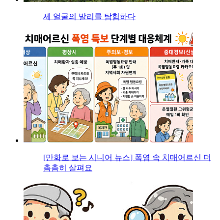
세 얼굴의 발리를 탐험하다
[만화로 보는 시니어 뉴스] 폭염 속 치매어르신 더
촘촘히 살펴요