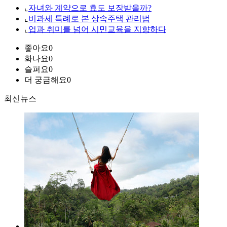
⌞
자녀와 계약으로 효도 보장받을까?
⌞
비과세 특례로 본 상속주택 관리법
⌞
업과 취미를 넘어 시민교육을 지향하다
좋아요
0
화나요
0
슬퍼요
0
더 궁금해요
0
최신뉴스