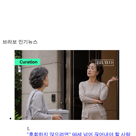
브라보 인기뉴스
1.
"후회하지 않으려면" 60세 넘어 끊어내야 할 사람