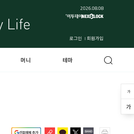
2026.08.08
로그인
회원가입
머니
테마
가
가
선호매체 추가