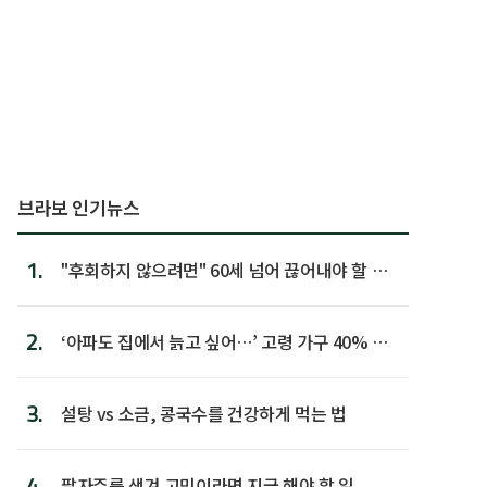
브라보 인기뉴스
1.
"후회하지 않으려면" 60세 넘어 끊어내야 할 사
람 1위
2.
‘아파도 집에서 늙고 싶어…’ 고령 가구 40% 노
후 주택이라 어...
3.
설탕 vs 소금, 콩국수를 건강하게 먹는 법
4.
팔자주름 생겨 고민이라면 지금 해야 할 일