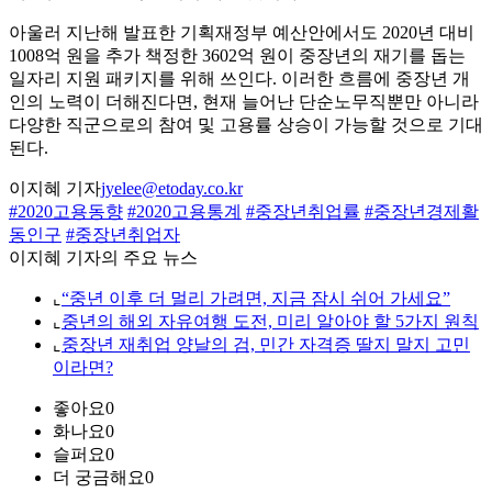
아울러 지난해 발표한 기획재정부 예산안에서도 2020년 대비
1008억 원을 추가 책정한 3602억 원이 중장년의 재기를 돕는
일자리 지원 패키지를 위해 쓰인다. 이러한 흐름에 중장년 개
인의 노력이 더해진다면, 현재 늘어난 단순노무직뿐만 아니라
다양한 직군으로의 참여 및 고용률 상승이 가능할 것으로 기대
된다.
이지혜 기자
jyelee@etoday.co.kr
#2020고용동향
#2020고용통계
#중장년취업률
#중장년경제활
동인구
#중장년취업자
이지혜 기자의 주요 뉴스
⌞
“중년 이후 더 멀리 가려면, 지금 잠시 쉬어 가세요”
⌞
중년의 해외 자유여행 도전, 미리 알아야 할 5가지 원칙
⌞
중장년 재취업 양날의 검, 민간 자격증 딸지 말지 고민
이라면?
좋아요
0
화나요
0
슬퍼요
0
더 궁금해요
0