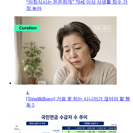
“아침식사는 든든하게” 70세 이상 식생활 점수 가
장 높아
4.
[Trend&Bravo] 거절 못 하는 시니어가 끊어야 할 행
동 5