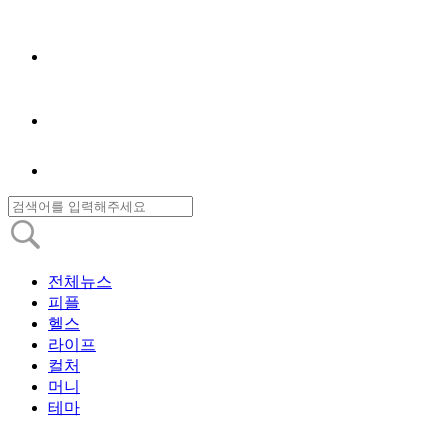
전체뉴스
피플
헬스
라이프
컬처
머니
테마