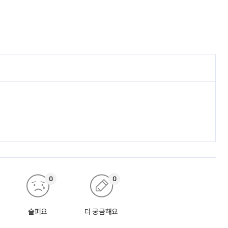
0
0
슬퍼요
더 궁금해요