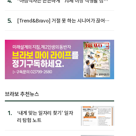
4.
“아침식사는 든든하게” 70세 이상 식생활 점수
가장 높아
5.
[Trend&Bravo] 거절 못 하는 시니어가 끊어야
할 행동 5
브라보 추천뉴스
1.
‘내게 맞는 일자리 찾기’ 일자
리 탐험 노트