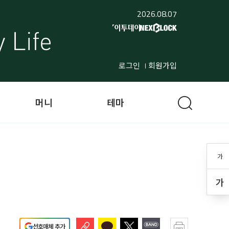
2026.08.07
로그인
회원가입
머니
테마
가
가
선호매체 추가