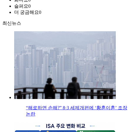
슬퍼요
0
더 궁금해요
0
최신뉴스
“해로하면 손해?” 8·3 세제개편에 ‘황혼이혼’ 조장
논란