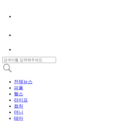
전체뉴스
피플
헬스
라이프
컬처
머니
테마