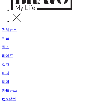
전체뉴스
피플
헬스
라이프
컬처
머니
테마
카드뉴스
컷&칼럼