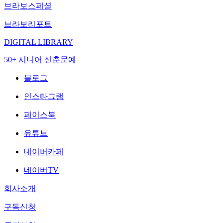
브라보스페셜
브라보리포트
DIGITAL LIBRARY
50+ 시니어 신춘문예
블로그
인스타그램
페이스북
유튜브
네이버카페
네이버TV
회사소개
구독신청