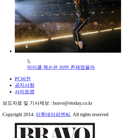
5.
마이클 잭슨은 어떤 존재였을까
PC버전
공지사항
사이트맵
보도자료 및 기사제보 : bravo@etoday.co.kr
Copyright 2014.
이투데이피엔씨
. All rights reserved