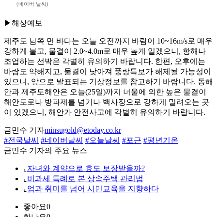
(네이버 날씨)
▶해상예보
제주도 남쪽 먼 바다는 오늘 오전까지 바람이 10~16m/s로 매우
강하게 불고, 물결이 2.0~4.0m로 매우 높게 일겠으니, 항해나
조업하는 선박은 각별히 유의하기 바랍니다. 한편, 오후에는
바람도 약해지고, 물결이 낮아져 풍랑특보가 해제될 가능성이
있으니, 앞으로 발표되는 기상정보를 참고하기 바랍니다. 동해
안과 제주도해안은 오늘(25일)까지 너울에 의한 높은 물결이
해안도로나 방파제를 넘거나 백사장으로 강하게 밀려오는 곳
이 있겠으니, 해안가 안전사고에 각별히 유의하기 바랍니다.
금민수 기자
minsugold@etoday.co.kr
#전국날씨
#네이버날씨
#오늘날씨
#포근
#평년기온
금민수 기자의 주요 뉴스
⌞
자녀와 계약으로 효도 보장받을까?
⌞
비과세 특례로 본 상속주택 관리법
⌞
업과 취미를 넘어 시민교육을 지향하다
좋아요
0
화나요
0