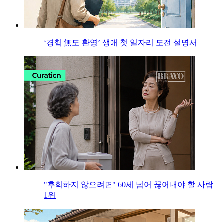
‘경험 無도 환영’ 생애 첫 일자리 도전 설명서
"후회하지 않으려면" 60세 넘어 끊어내야 할 사람
1위