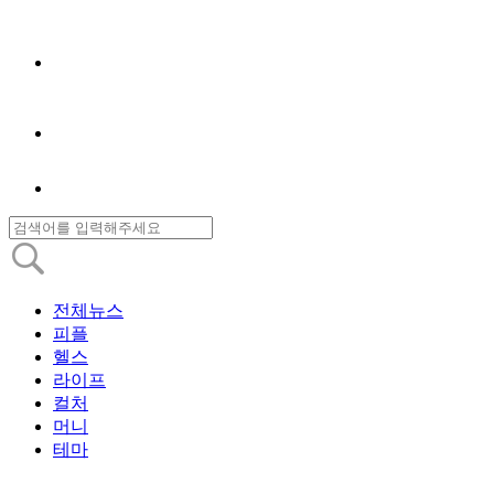
전체뉴스
피플
헬스
라이프
컬처
머니
테마