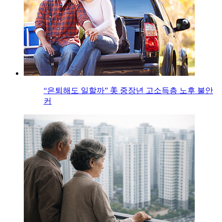
“은퇴해도 일할까” 美 중장년 고소득층 노후 불안
커