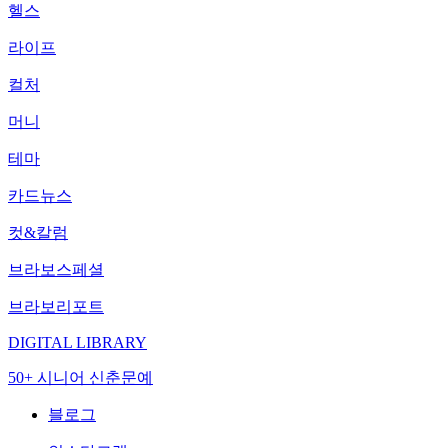
헬스
라이프
컬처
머니
테마
카드뉴스
컷&칼럼
브라보스페셜
브라보리포트
DIGITAL LIBRARY
50+ 시니어 신춘문예
블로그