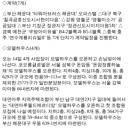
◇계약(7개)
△부산 해운대 ‘타워마브러스 해운대’ 오피스텔 △대구 북구
‘칠곡금호신도시서한이다음’ △강원 영월군 ‘영월미소가’ 공
공임대 △부산 기장군 정관지구 ‘정관신도시이지더원5차’ △
경북 예천군 ‘우방아이유쉘’ B4-2블록과 B5-1블록 △충북 충
주 ‘연수계룡리슈빌II’ 등 7개 단지가 계약일정을 진행한다.
◇모델하우스(4개)
오는 14일 4개 사업장이 모델하우스를 오픈하고 손님맞이에
나선다. 코오롱글로벌은 서울 성북구 돈암동 ‘돈암정릉하늘
채’의 모델하우스를 오픈한다. 지하4층, 지상16층, 10개 동, 총
629가구 규모에 전용59~113㎡로 구성된다. 이중 조합원 분을
제외한 257가구가 일반분양분이다. 모델하우스는 서울 강북
미아동 66-6번지에 마련된다.
대연마루 지역주택조합이 부산 남구 대연2지구 일대에 들어서
는 ‘대연마루월드메르디앙’ 모델하우스를 오픈하고 첫 조합원
모집에 나설 예정이다. 지하2층, 지상24층, 8개 동, 총 564가구
규모에 전용 59~84㎡의 중소형으로 구성된다. 모델하우스는
부산 해운대구 우동 639-1번지에 마련된다.