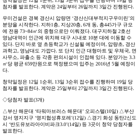
청약일정은 12일 1순위, 13일 3순위 접수를 진행하며 19일 당
첨자를 발표한다. 계약은 24일부터 26일까지 3일간 진행된다.
우미건설은 경북 경산시 압량면 ‘경산신대부적지구우미린’의
분양을 시작한다. 지하1층, 지상20층, 6개 동, 총445가구 규모
에 전용 73~84㎡의 중형으로만 이뤄졌다. 대구지하철 2호선
영남대역이 인근에 위치해 대구 시내로 10분 대에 이동할 수
있다. 단지 바로 옆 초등학교가 신설될 예정이며, 압량초, 경산
과학고, 영남대도 가깝다. 또 단지 인근 대형마트 및 우체국, 면
사무소, 파출소 등 각종 편의시설이 인접해 있다. 분양가는 3.3
㎡당 평균 659만원으로 책정됐으며 입주는 2016년 5월 예정이
다.
청약일정은 12일 1순위, 13일 3순위 접수를 진행하며 19일 당
첨자를 발표한다. 계약은 25일부터 27일까지 3일간 진행된다.
◇당첨자 발표(3개)
△부산 해운대 ‘타워마브러스 해운대’ 오피스텔(10일) △부산
강서 명지지구 ‘명지협성휴포레’(12일) △경기 화성 동탄2신도
시 ‘반도유보라아이비파크3.0’(14일) 등 3곳이 청약 당첨자를
발표한다.