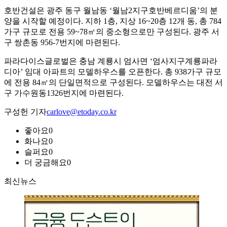
호반건설은 광주 동구 월남동 ‘월남2지구호반베르디움’의 분
양을 시작할 예정이다. 지하 1층, 지상 16~20층 12개 동, 총 784
가구 규모로 전용 59~78㎡의 중소형으로만 구성된다. 광주 서
구 쌍촌동 956-7번지에 마련된다.
파라다이스글로벌은 충남 계룡시 엄사면 ‘엄사지구계룡파라
디아’ 임대 아파트의 모델하우스를 오픈한다. 총 938가구 규모
에 전용 84㎡의 단일면적으로 구성된다. 모델하우스는 대전 서
구 가수원동1326번지에 마련된다.
구성헌 기자
carlove@etoday.co.kr
좋아요
0
화나요
0
슬퍼요
0
더 궁금해요
0
최신뉴스