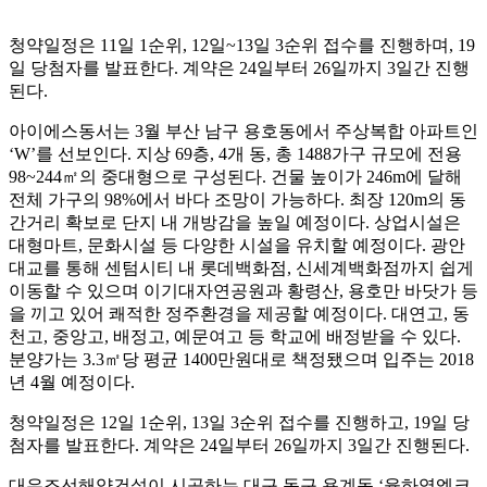
청약일정은 11일 1순위, 12일~13일 3순위 접수를 진행하며, 19
일 당첨자를 발표한다. 계약은 24일부터 26일까지 3일간 진행
된다.
아이에스동서는 3월 부산 남구 용호동에서 주상복합 아파트인
‘W’를 선보인다. 지상 69층, 4개 동, 총 1488가구 규모에 전용
98~244㎡의 중대형으로 구성된다. 건물 높이가 246m에 달해
전체 가구의 98%에서 바다 조망이 가능하다. 최장 120m의 동
간거리 확보로 단지 내 개방감을 높일 예정이다. 상업시설은
대형마트, 문화시설 등 다양한 시설을 유치할 예정이다. 광안
대교를 통해 센텀시티 내 롯데백화점, 신세계백화점까지 쉽게
이동할 수 있으며 이기대자연공원과 황령산, 용호만 바닷가 등
을 끼고 있어 쾌적한 정주환경을 제공할 예정이다. 대연고, 동
천고, 중앙고, 배정고, 예문여고 등 학교에 배정받을 수 있다.
분양가는 3.3㎡당 평균 1400만원대로 책정됐으며 입주는 2018
년 4월 예정이다.
청약일정은 12일 1순위, 13일 3순위 접수를 진행하고, 19일 당
첨자를 발표한다. 계약은 24일부터 26일까지 3일간 진행된다.
대우조선해양건설이 시공하는 대구 동구 용계동 ‘율하역엘크