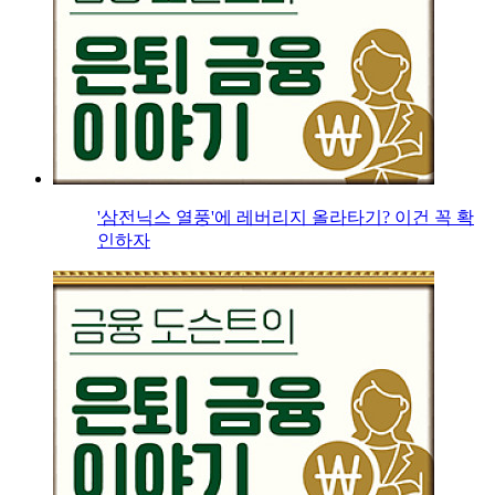
'삼전닉스 열풍'에 레버리지 올라타기? 이건 꼭 확
인하자