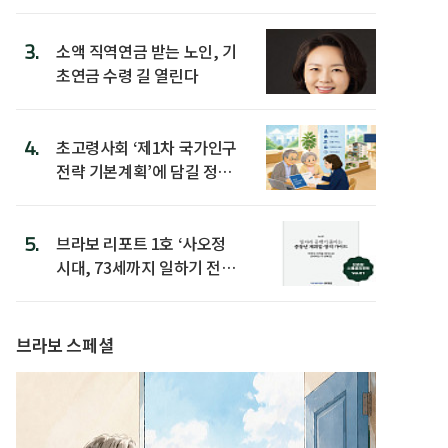
3.
소액 직역연금 받는 노인, 기
초연금 수령 길 열린다
4.
초고령사회 ‘제1차 국가인구
전략 기본계획’에 담길 정책
은
5.
브라보 리포트 1호 ‘사오정
시대, 73세까지 일하기 전략’
발간
브라보 스페셜