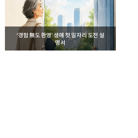
‘경험 無도 환영’ 생애 첫 일자리 도전 설
명서