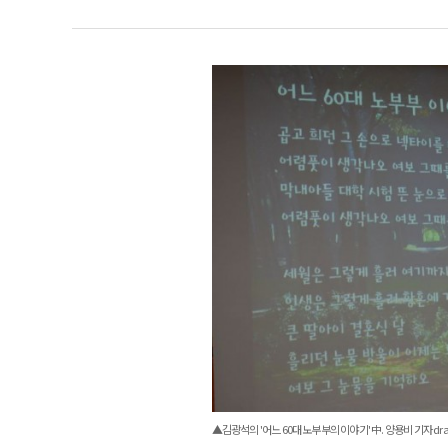
▲김광석의 '어느 60대 노부부의 이야기' 中. 양용비 기자 dra