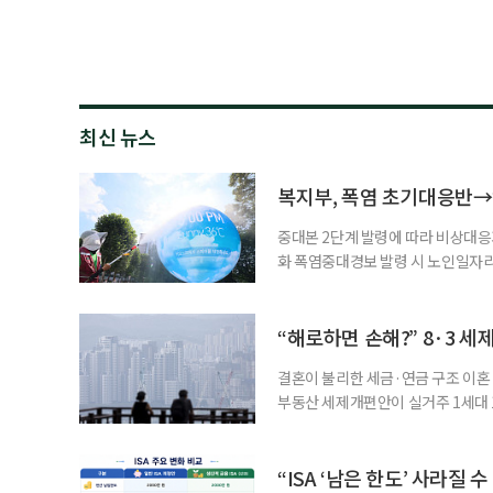
최신 뉴스
복지부, 폭염 초기대응반→
중대본 2단계 발령에 따라 비상대응기
화 폭염중대경보 발령 시 노인일자
초기대응반을 ‘폭염대응 비상대책본부
긴급회의를 열고 폭염대응 비상대책
책본부(중대본) 2단계(심각)가 발
“해로하면 손해?” 8·3 세
운영
결혼이 불리한 세금·연금 구조 이혼 
부동산 세제개편안이 실거주 1세대 1
고령 부부에게는 혼인을 유지하는 
세는 개인별로 부과하지만, 1세대 
부가 각자 집 한 채씩을 보유하면 한
“ISA ‘남은 한도’ 사라질 