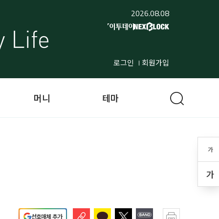
2026.08.08
로그인
회원가입
머니
테마
가
가
선호매체 추가