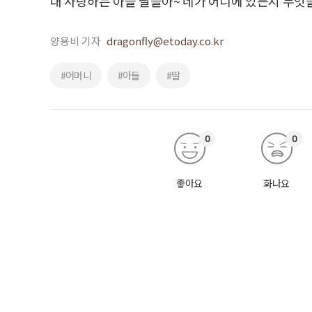
내 사랑하는 아들 딸들아~ 네가 어디에 있든지 무엇
양용비 기자
dragonfly@etoday.co.kr
#어머니
#아들
#딸
0
0
좋아요
화나요