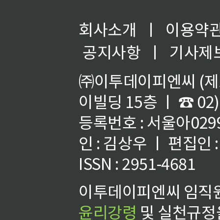
회사소개
ㅣ
이용약
공지사항
ㅣ
기사제
㈜이투데이피엔씨 (제호
이빌딩 15층 ㅣ ☎ 02)
등록번호 : 서울아02992
인 : 김상우 ㅣ 편집인
ISSN : 2951-4681
이투데이피엔씨 임직원
윤리강령
및 실천규정을