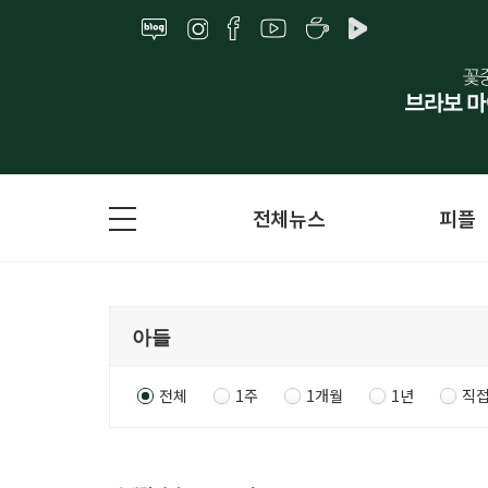
전체뉴스
피플
전체
1주
1개월
1년
직