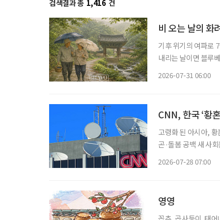
검색결과 총
1,416
건
비 오는 날의 화
기후 위기의 여파로 7
내리는 날이면 블루베리 주인장
일·일요일이 쉬는 날이
2026-07-31 06:00
휴일이 됐다. 물론 비
CNN, 한국 ‘황
고령화 된 아시아, 황
곤·돌봄 공백 새 사회문제로 미국 CNN이 최근 한국과 일본을 비롯
하는 ‘황혼이혼’을 집
2026-07-28 07:00
행한 결혼생활을 감수
영영
꼽추, 곱사등이. 태어나 처음으로 