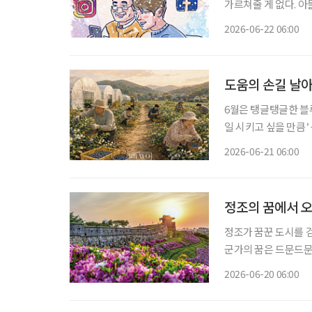
가르쳐줄 게 없다. 아
서글프게도 아들은 그런 사실을 안다.
2026-06-22 06:00
도움의 손길 날아
6월은 탱글탱글한 블
일 시키고 싶을 만큼’ 농장
읍써(없어). 예전엔
2026-06-21 06:00
짝 올라왔는데, 꽃들
정조의 꿈에서 오
정조가 꿈꾼 도시를 
군가의 꿈은 드문드문
히 굳건하다. 그 안
2026-06-20 06:00