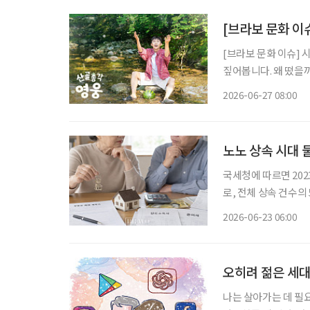
[브라보 문화 이
[브라보 문화 이슈] 
짚어봅니다. 왜 떴을까? 가수 임영웅이 산골 생활에 나섰다. 지난 23일 첫 방송된 SBS 예능
‘산골총각 영웅’이 시
2026-06-27 08:00
팬층이 두터운 임영웅
노노 상속 시대 
국세청에 따르면 202
로, 전체 상속 건수의 
준)이었다. 전년보다 3
2026-06-23 06:00
은 건 처음이다. 5년 
오히려 젊은 세
나는 살아가는 데 필