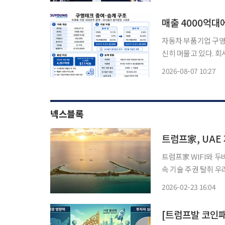
고 전했다. 
자동차 부품기업 구영
신히 머물고 있다. 회
분 승계가 마무리 단계
2026-08-07 10:27
부사장에게 증여하면서 
넥스블록
트럼프家, UAE
트럼프家 WlFI와 
속 기술 주권 탈취 우려 나와 
령 일가와 연계된 부
2026-02-23 16:04
서 금융 시스템 안정
[트럼프발 코인패