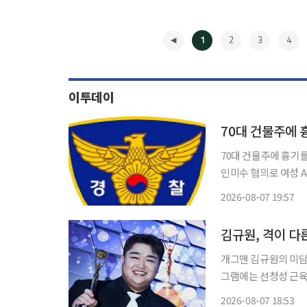
1
2
3
4
이투데이
70대 건물주에 
70대 건물주에 흉기를 휘두른
인미수 혐의로 여성 A씨(
1시15분경 부산 사상
2026-08-07 19:57
◀
김규원, 격이 다
개그맨 김규원의 미담이 많은 이들에
그램에는 선청성 근육병을
림을 통해 A씨는 자
2026-08-07 18:53