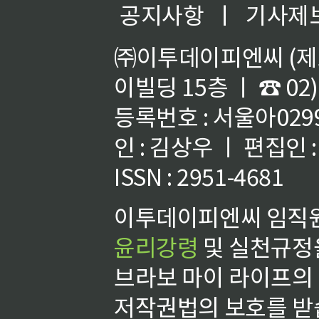
공지사항
ㅣ
기사제
㈜이투데이피엔씨 (제호
이빌딩 15층 ㅣ ☎ 02)
등록번호 : 서울아02992
인 : 김상우 ㅣ 편집인
ISSN : 2951-4681
이투데이피엔씨 임직원
윤리강령
및 실천규정을
브라보 마이 라이프의
저작권법의 보호를 받