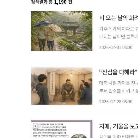
검색결과 총
1,190
건
비 오는 날의 화
기후 위기의 여파로 7
내리는 날이면 블루베리 주인장
일·일요일이 쉬는 날이
2026-07-31 06:00
휴일이 됐다. 물론 비
“진심을 다해라”
대학 시절 가까운 친
부터 빈소를 지키고 장
버지는 말없이 내 등
2026-07-28 06:00
네 진심을 다해라. 
치매, 거울을 보
치매로 인한 변화를 