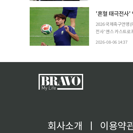
노벨상 수상자이자 구
'혼혈 태극전사'
2026 국제축구연맹(
전사’ 옌스 카스트로
시즌 준비에 변수로 떠올랐다. 묀헨글라트바흐는 6일(한국시간) 
2026-08-06 14:37
게른과의 프리시즌 연습
회사소개
ㅣ
이용약