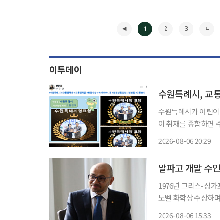
1
2
3
4
이투데이
수원특례시, 교
수원특례시가 어린이 교
이 취재를 종합하면 
표창을 수여했다. 수
2026-08-06 20:29
녹색어머니회 김미나, 
◀
교통봉사에 앞
알파고 개발 주인
1976년 그리스-싱가
노벨 화학상 수상하며 얼굴 
름이자 ‘전설’로 통했
2026-08-06 15:33