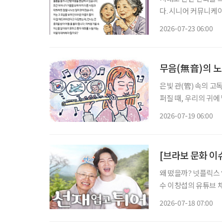
다. 시니어 커뮤니케
어떻게 소통하고 돌봐야 하
2026-07-23 06:00
를 돌보기 위해 노력하
무음(無音)의 
은빛 관(管) 속의 고
퍼질 때, 우리의 귀
따라붙는 것을 말한다.
2026-07-19 06:00
이를 부드럽게 감싸안
[브라보 문화 이
왜 떴을까? 넷플릭스 
수 이창섭의 유튜브 채널 ‘
은 “이창섭 권력 인정
2026-07-18 07:00