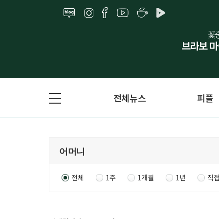
전체뉴스
피플
전체
1주
1개월
1년
직