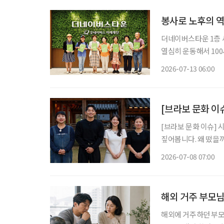
봉사로 노후의 
더네이버스타운 1층 세
열심히 운동해서 100
다.” “여름처럼 활짝 웃는 인생 시작입니다, 오늘이.” 누군가에게 선물처럼 건넬 인사이자, 한
2026-07-13 06:00
[브라보 문화 이
[브라보 문화 이슈] 
짚어봅니다. 왜 떴을까? 현재 SBS에서 방영 중인 예능 프로그램 '합숙맞선2'는 결혼을 원하
는 싱글 남녀 10명과
2026-07-08 07:00
을 담는다. 올해 초 
해외 거주 부모님
해외에 거주하던 부모