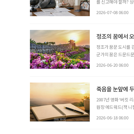
를 신고해야 할까? 
과세 범위와 공제 항목이 크게 달라진다. 거주자와 
2026-07-08 06:00
법상 거주자는 국적과
정조의 꿈에서 오
정조가 꿈꾼 도시를 
군가의 꿈은 드문드문
히 굳건하다. 그 안
2026-06-20 06:00
죽음을 눈앞에 두
2007년 영화 ‘버킷 
원장 에드워드(잭 니
이다. 역사학자의 꿈
2026-06-18 06:00
남남이 된 에드워드의