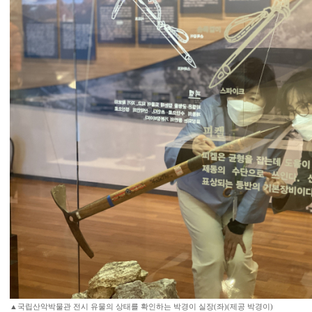
▲국립산악박물관 전시 유물의 상태를 확인하는 박경이 실장(좌)(제공 박경이)