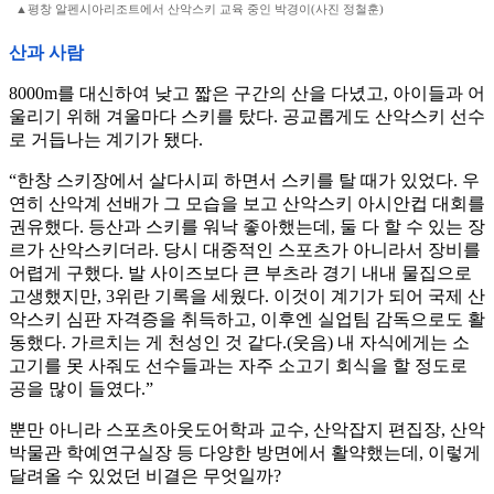
▲평창 알펜시아리조트에서 산악스키 교육 중인 박경이(사진 정철훈)
산과 사람
8000m를 대신하여 낮고 짧은 구간의 산을 다녔고, 아이들과 어
울리기 위해 겨울마다 스키를 탔다. 공교롭게도 산악스키 선수
로 거듭나는 계기가 됐다.
“한창 스키장에서 살다시피 하면서 스키를 탈 때가 있었다. 우
연히 산악계 선배가 그 모습을 보고 산악스키 아시안컵 대회를
권유했다. 등산과 스키를 워낙 좋아했는데, 둘 다 할 수 있는 장
르가 산악스키더라. 당시 대중적인 스포츠가 아니라서 장비를
어렵게 구했다. 발 사이즈보다 큰 부츠라 경기 내내 물집으로
고생했지만, 3위란 기록을 세웠다. 이것이 계기가 되어 국제 산
악스키 심판 자격증을 취득하고, 이후엔 실업팀 감독으로도 활
동했다. 가르치는 게 천성인 것 같다.(웃음) 내 자식에게는 소
고기를 못 사줘도 선수들과는 자주 소고기 회식을 할 정도로
공을 많이 들였다.”
뿐만 아니라 스포츠아웃도어학과 교수, 산악잡지 편집장, 산악
박물관 학예연구실장 등 다양한 방면에서 활약했는데, 이렇게
달려올 수 있었던 비결은 무엇일까?