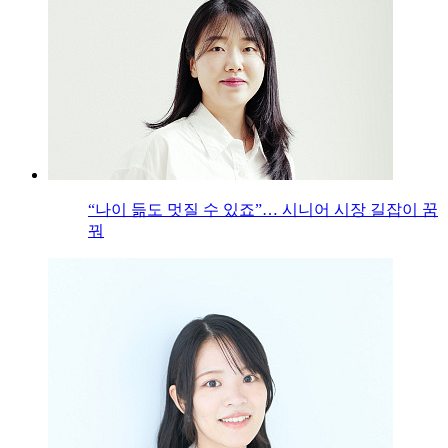
“나이 듦도 멋질 수 있죠”… 시니어 시장 길잡이 꿈
꿔