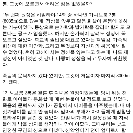
봉, 그곳에 오르면서 어려운 점은 없었을까?
“두 번째 원정은 히말라야 14좌 중 하나인 가셔브룸 2봉
(8035m)으로 갔는데, 정상을 앞두고 얼음 화살이 온몸에 꽂히
는 기분이었다. 동상으로 손가락과 발가락을 잘라야 할지도 모
른다는 공포가 엄습했다. 하지만 손가락이 잘려도 정상에 꼭
오르고 싶었다. 학교의 졸업생 대표로 왔다는 책임감, 가족의
희생에 대한 미안함, 그리고 무엇보다 자신과의 싸움에서 질
수 없었다. 흔히 고산에서는 정신을 잃는다고 하는데, 나도 제
정신이 아니었던 것 같다. 다행히 정상을 찍고 무사히 귀환했
다.”
죽음의 문턱까지 갔다 왔지만, 그것이 처음이자 마지막 8000m
가 됐다.
“가셔브룸 2봉은 결혼 후 다녀온 원정이었는데, 당시 위성 전
화로 아이들과 통화할 때 매번 눈물이 날 정도로 보고 싶었다.
죽음의 문턱까지 갔다가 공항에서 아이들을 마주했는데, 내 바
짓가랑이를 잡고 안 놓더라. 엄마의 부재가 아이들에게 엄청난
트라우마를 남긴 것 같았다. 만일 내가 혹시 잘못됐을 때 자식
들에게 남을 상처를 생각하니 맘이 아팠다. 그때부터는 낮고
안전한 구간의 산으로 다녔다. 산악인이기 전에 엄마로서 할