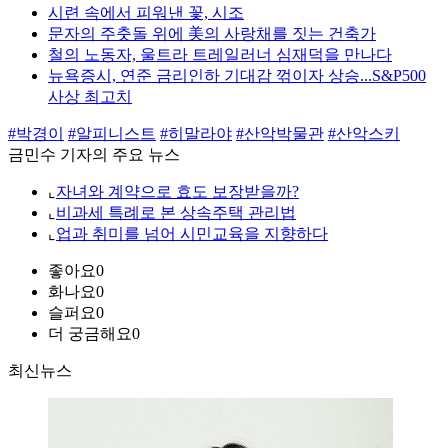
시련 속에서 피워낸 꽃, 시조
문자의 주춧돌 위에 美의 사랑채를 짓는 건축가
철의 노동자, 울트라 트레일러너 심재덕을 만나다
뉴욕증시, 연준 금리인하 기대감 꺾이자 상승...S&P500
사상 최고치
#박경이
#알피니스트
#히말라야
#산악박물관
#산악스키
금민수 기자의 주요 뉴스
⌞
자녀와 계약으로 효도 보장받을까?
⌞
비과세 특례로 본 상속주택 관리법
⌞
업과 취미를 넘어 시민교육을 지향하다
좋아요
0
화나요
0
슬퍼요
0
더 궁금해요
0
최신뉴스