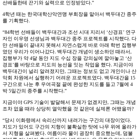
선배들한테 끈기와 실력으로 인정받았다.”
4학년 때는 한국대학산악연맹 부회장을 맡아서 백두대간 종주
를 기획했다.
“84학번 선배들이 백두대간과 조선 시대 지리서 ‘산경표’ 연구
자인 이우영 선생님과 백두대간 종주 프로젝트를 시작했다. 다
만 선배들이 끝내지 못해서 자연스럽게 바로 아래 학번 집행부
였던 우리가 이어나갔다. 백두대간 개념이 생소하던 때라서,
집행부가 약 4달 동안 지도 수십 장을 강의실에 깔아놓고 ‘산
경표’를 바탕으로 지도의 능선을 잇는 작업을 했다. 지금이야
백두대간이 널리 알려졌지만, 그때는 정보도 없고 개인이나 산
악회 차원에서 실행하기 어려운 프로젝트였다. 백두대간을 15
구간으로 나눈 후 우여곡절 끝에 완성한 지도를 들고 7월에 4
박 5일간의 종주를 시작했다.”
지금이야 GPS 기술이 발달해서 문제가 없겠지만, 그때는 개념
조차 없을 때라 상당히 열악했을 것 같은데 실제론 어땠을까?
“당시 이화령에서 속리산까지 내려가는 구간의 대장이었다.
지도가 있어도 구간의 지형이 불확실한 탓에 나무 위에 올라가
서 지형을 살펴봤다. 여름이라 물이 굉장히 중요했는데, 덤불