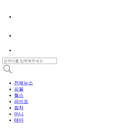
전체뉴스
피플
헬스
라이프
컬처
머니
테마