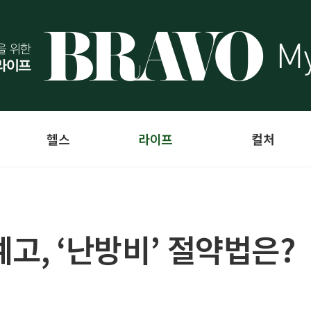
헬스
라이프
컬처
고, ‘난방비’ 절약법은?