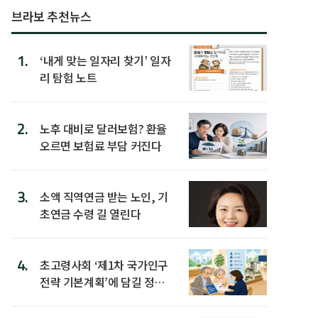
브라보 추천뉴스
1.
‘내게 맞는 일자리 찾기’ 일자
리 탐험 노트
2.
노후 대비로 달러보험? 환율
오르면 보험료 부담 커진다
3.
소액 직역연금 받는 노인, 기
초연금 수령 길 열린다
4.
초고령사회 ‘제1차 국가인구
전략 기본계획’에 담길 정책
은