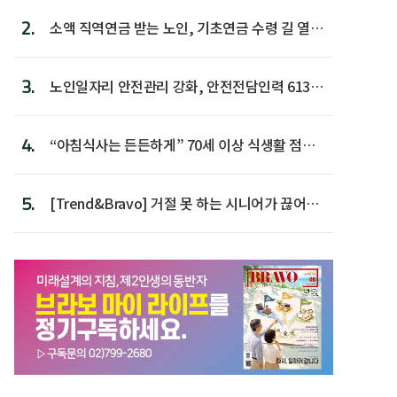
2.
소액 직역연금 받는 노인, 기초연금 수령 길 열린
다
3.
노인일자리 안전관리 강화, 안전전담인력 613명
첫 배치
4.
“아침식사는 든든하게” 70세 이상 식생활 점수
가장 높아
5.
[Trend&Bravo] 거절 못 하는 시니어가 끊어야
할 행동 5