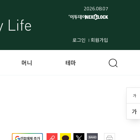
2026.08.07
로그인
회원가입
머니
테마
가
가
선호매체 추가