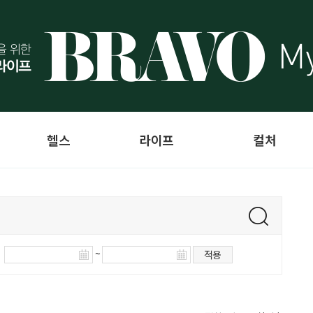
헬스
라이프
컬처
~
적용