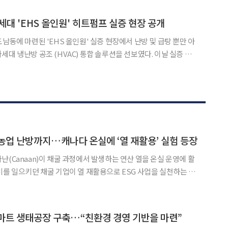
식 1호 현판식’을 진행했다고 2일 밝혔다. 이날 행사에는 기후
세대 'EHS 올인원' 히트펌프 실증 현장 공개
남동에 마련된 'EHS 올인원' 실증 현장에서 난방 및 급탕 뿐만 아
냉난방 공조 (HVAC) 통합 솔루션을 선보였다. 이날 실증 현
환경부 2차관, 위성곤 제주특별자치도지사 등 정부와 지자체 관계
사업부장(부사장)이 참석해 차세대 히트펌프 기술을 살펴보고
농업 난방까지…캐나다 온실에 ‘열 재활용’ 실험 등장
난(Canaan)이 채굴 과정에서 발생하는 연산 열을 온실 운영에 활
비를 일으키던 채굴 기업이 열 재활용으로 ESG 사업을 실천하는 사
바에서 비트포레스트
Investment)와 함께 3메가와트(MW) 규
마트 생태공장 구축…“친환경 경영 기반을 마련”