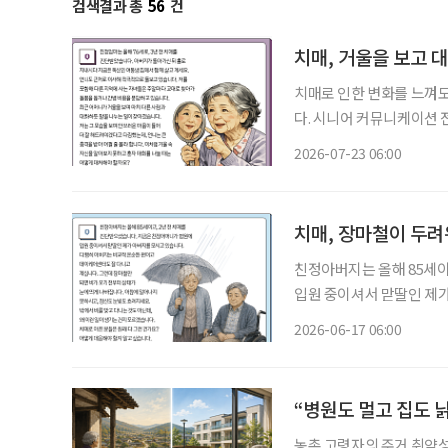
검색결과 총
56
건
치매, 거울을 보고 
치매로 인한 변화를 느껴
다. 시니어 커뮤니케이션
어떻게 소통하고 돌봐야 하는지 
2026-07-23 06:00
를 돌보기 위해 노력하는 
치매, 장마철이 두
친정아버지는 올해 85세이
입원 중이셔서 맏딸인 제가
고 데이케어센터도 잘 다니
2026-06-17 06:00
띄게 나빠집니다. 아침에 
“병원도 멀고 집도 
농촌 고령자의 주거 취약성