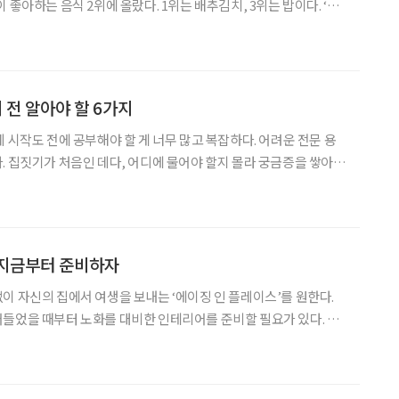
 좋아하는 음식 2위에 올랐다. 1위는 배추김치, 3위는 밥이다. ‘요
 음료 커피가 한국의 민속 음료가 되기까지 변천사를 소개하고, 커
피 마시는 이유를 묻고 답한다. 제1부에서는 군불
 전 알아야 할 6가지
 시작도 전에 공부해야 할 게 너무 많고 복잡하다. 어려운 전문 용
. 집짓기가 처음인 데다, 어디에 물어야 할지 몰라 궁금증을 쌓아두
 알아두면 좋은 상식들을 준비했다. (도움말: 이동혁·임성재·정다
트리오 공동대표) Q. 상담 전 어떤 사항을 알고 가야 하나? A. ‘알
 지금부터 준비하자
이 자신의 집에서 여생을 보내는 ‘에이징 인 플레이스’를 원한다.
들었을 때부터 노화를 대비한 인테리어를 준비할 필요가 있다. 노
어 제품은 무엇인지, 전망은 어떠한지, 이범재 유니버설 하우징협
동조합 대표를 만나 들어봤다. 고령자 위한 디자인 유니버설하우징협동조합은 고령