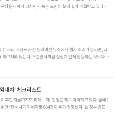
접근성 문제까지 겹치면서 농촌 노인의 삶의 질이 위협받고 있다는
 단순 임대주택 공급보다 ‘주거+돌봄’ 통합 정책의로의 전환이 필
 강조한다. 19일 한국농촌경제연구이 발간한 ‘도·농 간 고령자 주거복
 헬기 소리가 들리면, 나
쿵 하고 내려앉는다. 조건반사처럼 심장이 먼저 반응하는 것이다. 강
부대 ‘캠프 페이지’ 담벼락에 기대어 살았던 20년의 세월이 내 몸에
석처럼 새겨진 탓이다. 사람들은 춘천을 ‘호반의 도시
 임대차’ 체크리스트
이후인 지금까지도 피해 구제·인정은 계속 이어지고 있다. 올해 1
한 달 동안 “전세사기 피해자로 664건이 추가 결정됐다”는 정부 발표가
증금은 ‘투자금’이 아니라 ‘노후 생활비의 뿌리’인 경우가 많다. 안
 만기 때 ‘딱 필요한 것’을 놓치지 않는 습