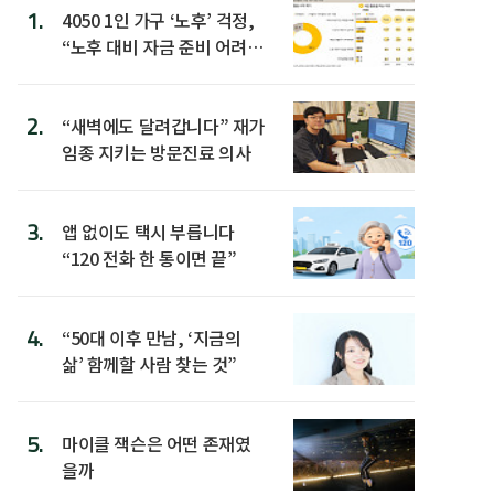
1.
4050 1인 가구 ‘노후’ 걱정,
“노후 대비 자금 준비 어려
워”
2.
“새벽에도 달려갑니다” 재가
임종 지키는 방문진료 의사
3.
앱 없이도 택시 부릅니다
“120 전화 한 통이면 끝”
4.
“50대 이후 만남, ‘지금의
삶’ 함께할 사람 찾는 것”
5.
마이클 잭슨은 어떤 존재였
을까