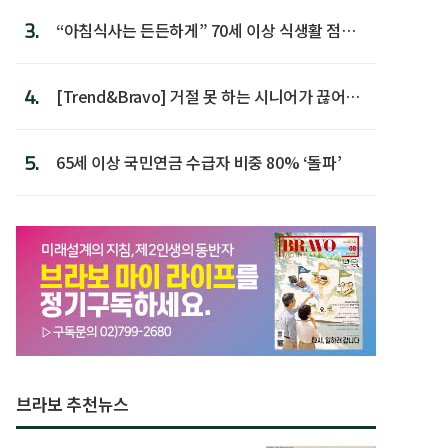
3.
“아침식사는 든든하게” 70세 이상 식생활 점수
가장 높아
4.
[Trend&Bravo] 거절 못 하는 시니어가 끊어야
할 행동 5
5.
65세 이상 국민연금 수급자 비중 80% ‘돌파’
브라보 추천뉴스