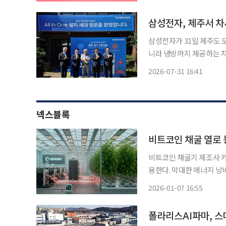
서 ‘히트펌프 보급사업 공
삼성전자, 제주서 차
삼성전자가 31일 제주도 도
니라 냉방까지 제공하는 차세대 
장에는 이호현 기후에너지
2026-07-31 16:41
자, 김철기 삼성전자 DA
넥스블록
비트코인 채굴 열로 
비트코인 채굴기 제조사 카
용한다. 막대한 에너지 낭
례로써 업계의 주목 받는 중이다. 카난은 6일(현지시간) 캐나다 매니토
2026-01-07 16:55
인베스트먼트(Bitforest 
폴라리스AI파마, 스