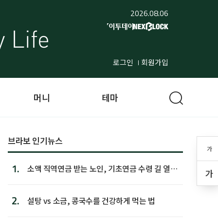
2026.08.06
로그인
회원가입
머니
테마
브라보 인기뉴스
가
1.
소액 직역연금 받는 노인, 기초연금 수령 길 열린
가
다
2.
설탕 vs 소금, 콩국수를 건강하게 먹는 법