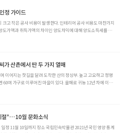
 인정 가이드
지 크고 작은 공사 비용이 발생한다. 인테리어 공사 비용도 마찬가지
우 양도가액과 취득가액의 차이인 양도차익에 대해 양도소득세를 계
사 비용의 경비 인정 여부에 따라 양도차익이 줄어들어 양도소득세
부담액이 감소될 수 있다. 경비 인정 기본 원칙 주택을 취득한 후 보유하는 과
 씨가 산촌에서 딴 두 가지 열매
 이어지는 찻길을 달려 도착한 산의 정상부. 높고 고요하고 청명
엔 60여 가구로 이루어진 마을이 있다. 올해로 귀농 12년 차에 이른
유농장’ 대표)가 사는 산촌이다. 해발 700m에 있어 일쑤 ‘하늘 아래
 보자마자 그가 귀농지로 꾹 점찍은 이
계절”…10월 문화소식