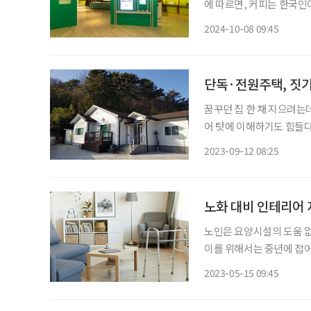
에 따르면, 커피는 한국인이
즘 커피’ 전시에서는 외래
2024-10-08 09:45
단독·전원주택, 짓기
꿈꾸던 집 한 채 지으려는데
어 탓에 이해하기도 힘들다
기만 했던 건축주들을 위해
2023-09-12 08:25
운 홈
노화 대비 인테리어
노인은 요양시설의 도움 없
이를 위해서는 중년에 접어
인에게 도움이 되는 인테리
2023-05-15 09:45