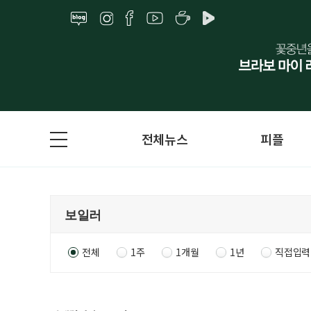
전체뉴스
피플
전체
1주
1개월
1년
직접입력