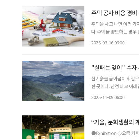
주택 공사 비용 경비
주택을 사고 나면 여러 가
다. 주택을 양도하는 경
산하는데, 이때 이러한 공
2026-03-16 06:00
"실패는 잊어" 수자
산기슭을 굽이굽이 휘감으며
한 곳이다. 산정 바로 아래
김수자(67, ‘자연 닮은 치
2025-11-09 06:00
첫 동네’라 불리는 이곳을
“가을, 문화생활의 
●Exhibition ◇요즘 커피 일정 11월 10일까지 장소 국립민속박물관 2021년 국민 영양 통계