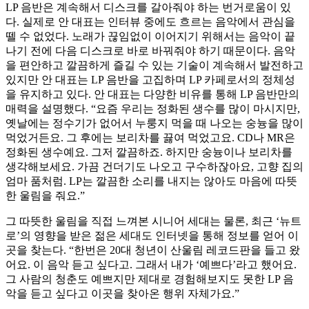
LP 음반은 계속해서 디스크를 갈아줘야 하는 번거로움이 있
다. 실제로 안 대표는 인터뷰 중에도 흐르는 음악에서 관심을
뗄 수 없었다. 노래가 끊임없이 이어지기 위해서는 음악이 끝
나기 전에 다음 디스크로 바로 바꿔줘야 하기 때문이다. 음악
을 편안하고 깔끔하게 즐길 수 있는 기술이 계속해서 발전하고
있지만 안 대표는 LP 음반을 고집하며 LP 카페로서의 정체성
을 유지하고 있다. 안 대표는 다양한 비유를 통해 LP 음반만의
매력을 설명했다. “요즘 우리는 정화된 생수를 많이 마시지만,
옛날에는 정수기가 없어서 누룽지 먹을 때 나오는 숭늉을 많이
먹었거든요. 그 후에는 보리차를 끓여 먹었고요. CD나 MR은
정화된 생수예요. 그저 깔끔하죠. 하지만 숭늉이나 보리차를
생각해보세요. 가끔 건더기도 나오고 구수하잖아요, 고향 집의
엄마 품처럼. LP는 깔끔한 소리를 내지는 않아도 마음에 따뜻
한 울림을 줘요.”
그 따뜻한 울림을 직접 느껴본 시니어 세대는 물론, 최근 ‘뉴트
로’의 영향을 받은 젊은 세대도 인터넷을 통해 정보를 얻어 이
곳을 찾는다. “한번은 20대 청년이 산울림 레코드판을 들고 왔
어요. 이 음악 듣고 싶다고. 그래서 내가 ‘예쁘다’라고 했어요.
그 사람의 청춘도 예쁘지만 제대로 경험해보지도 못한 LP 음
악을 듣고 싶다고 이곳을 찾아온 행위 자체가요.”