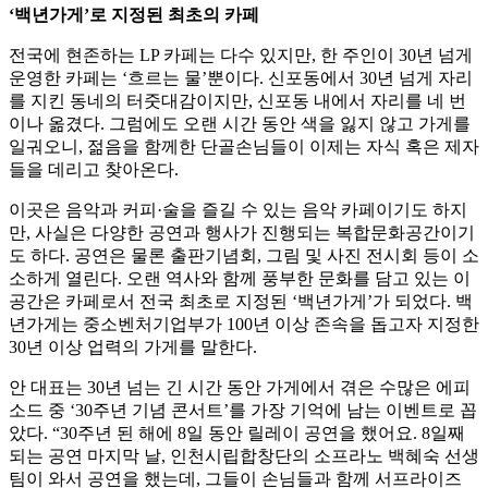
‘백년가게’로 지정된 최초의 카페
전국에 현존하는 LP 카페는 다수 있지만, 한 주인이 30년 넘게
운영한 카페는 ‘흐르는 물’뿐이다. 신포동에서 30년 넘게 자리
를 지킨 동네의 터줏대감이지만, 신포동 내에서 자리를 네 번
이나 옮겼다. 그럼에도 오랜 시간 동안 색을 잃지 않고 가게를
일궈오니, 젊음을 함께한 단골손님들이 이제는 자식 혹은 제자
들을 데리고 찾아온다.
이곳은 음악과 커피·술을 즐길 수 있는 음악 카페이기도 하지
만, 사실은 다양한 공연과 행사가 진행되는 복합문화공간이기
도 하다. 공연은 물론 출판기념회, 그림 및 사진 전시회 등이 소
소하게 열린다. 오랜 역사와 함께 풍부한 문화를 담고 있는 이
공간은 카페로서 전국 최초로 지정된 ‘백년가게’가 되었다. 백
년가게는 중소벤처기업부가 100년 이상 존속을 돕고자 지정한
30년 이상 업력의 가게를 말한다.
안 대표는 30년 넘는 긴 시간 동안 가게에서 겪은 수많은 에피
소드 중 ‘30주년 기념 콘서트’를 가장 기억에 남는 이벤트로 꼽
았다. “30주년 된 해에 8일 동안 릴레이 공연을 했어요. 8일째
되는 공연 마지막 날, 인천시립합창단의 소프라노 백혜숙 선생
팀이 와서 공연을 했는데, 그들이 손님들과 함께 서프라이즈