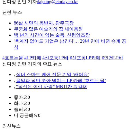
신다정 인턴 기자
dajeong@etoday.co.kr
관련 뉴스
86살 시민의 동반자, 광주극장
무궁화 닮은 예술가의 집 새이용원
백 년의 시간이 익는 술독, 신평양조장
'후계자 없어도 기업은 남긴다'… 29년 만에 바뀐 승계 공
식
#흐르는물
#LP카페
#신포동LP바
#신포동LP카페
#인천LP바
신다정 인턴 기자의 주요 뉴스
⌞
실버 스마트 케어 전문 기업 ‘캐어유’
⌞
음악과 낭만 솟아 넘치는 LP 카페 ‘흐르는 물’
⌞
“당신은 이런 사람” MBTI가 뭐길래
좋아요
0
화나요
0
슬퍼요
0
더 궁금해요
0
최신뉴스