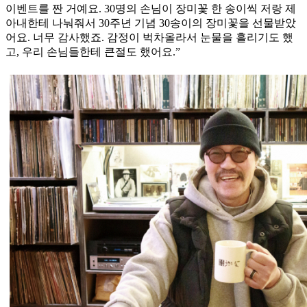
이벤트를 짠 거예요. 30명의 손님이 장미꽃 한 송이씩 저랑 제
아내한테 나눠줘서 30주년 기념 30송이의 장미꽃을 선물받았
어요. 너무 감사했죠. 감정이 벅차올라서 눈물을 흘리기도 했
고, 우리 손님들한테 큰절도 했어요.”