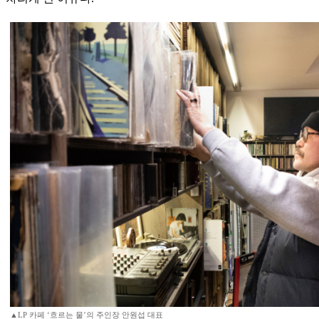
▲LP 카페 ‘흐르는 물’의 주인장 안원섭 대표