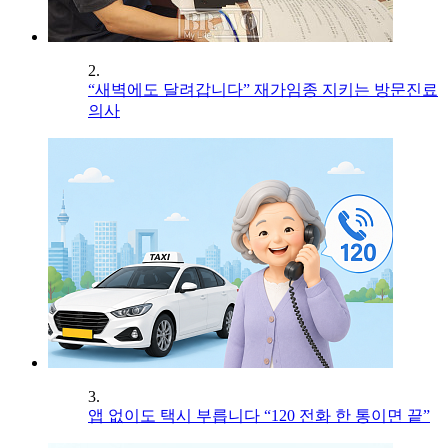
2.
“새벽에도 달려갑니다” 재가임종 지키는 방문진료
의사
3.
앱 없이도 택시 부릅니다 “120 전화 한 통이면 끝”