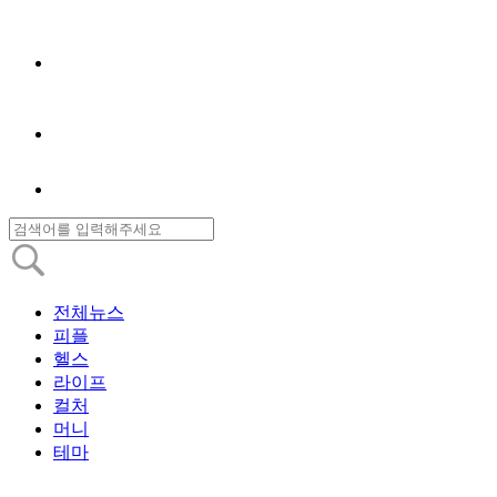
전체뉴스
피플
헬스
라이프
컬처
머니
테마