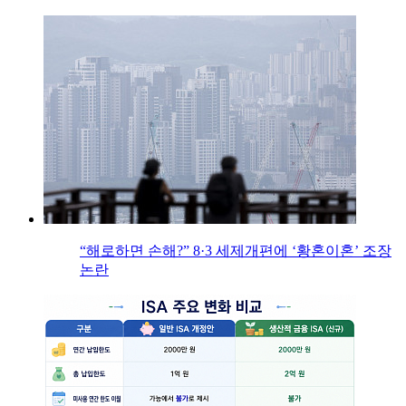
“해로하면 손해?” 8·3 세제개편에 ‘황혼이혼’ 조장
논란