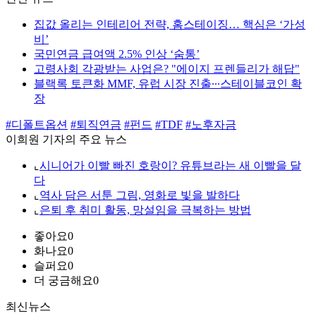
집값 올리는 인테리어 전략, 홈스테이징… 핵심은 ‘가성
비’
국민연금 급여액 2.5% 인상 ‘숨통’
고령사회 각광받는 사업은? "에이지 프렌들리가 해답"
블랙록 토큰화 MMF, 유럽 시장 진출∙∙∙스테이블코인 확
장
#디폴트옵션
#퇴직연금
#펀드
#TDF
#노후자금
이희원 기자의 주요 뉴스
⌞
시니어가 이빨 빠진 호랑이? 유튜브라는 새 이빨을 달
다
⌞
역사 담은 서툰 그림, 영화로 빛을 발하다
⌞
은퇴 후 취미 활동, 망설임을 극복하는 방법
좋아요
0
화나요
0
슬퍼요
0
더 궁금해요
0
최신뉴스