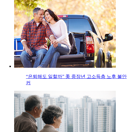
“은퇴해도 일할까” 美 중장년 고소득층 노후 불안
커