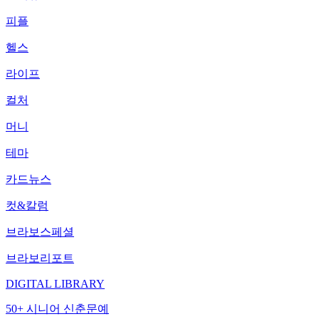
피플
헬스
라이프
컬처
머니
테마
카드뉴스
컷&칼럼
브라보스페셜
브라보리포트
DIGITAL LIBRARY
50+ 시니어 신춘문예