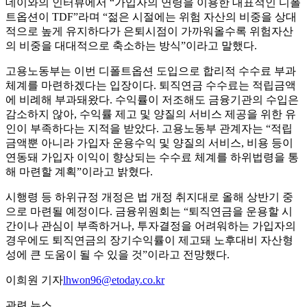
데이와의 인터뷰에서 “가입자의 연령을 이용한 대표적인 디폴
트옵션이 TDF”라며 “젊은 시절에는 위험 자산의 비중을 상대
적으로 높게 유지하다가 은퇴시점이 가까워올수록 위험자산
의 비중을 대대적으로 축소하는 방식”이라고 말했다.
고용노동부는 이번 디폴트옵션 도입으로 합리적 수수료 부과
체계를 마련하겠다는 입장이다. 퇴직연금 수수료는 적립금액
에 비례해 부과돼왔다. 수익률이 저조해도 금융기관의 수입은
감소하지 않아, 수익률 제고 및 양질의 서비스 제공을 위한 유
인이 부족하다는 지적을 받았다. 고용노동부 관계자는 “적립
금액뿐 아니라 가입자 운용수익 및 양질의 서비스, 비용 등이
연동돼 가입자 이익이 향상되는 수수료 체계를 하위법령을 통
해 마련할 계획”이라고 밝혔다.
시행령 등 하위규정 개정은 법 개정 취지대로 올해 상반기 중
으로 마련될 예정이다. 금융위원회는 “퇴직연금을 운용할 시
간이나 관심이 부족하거나, 투자결정을 어려워하는 가입자의
경우에도 퇴직연금의 장기수익률이 제고돼 노후대비 자산형
성에 큰 도움이 될 수 있을 것”이라고 전망했다.
이희원 기자
lhwon96@etoday.co.kr
관련 뉴스