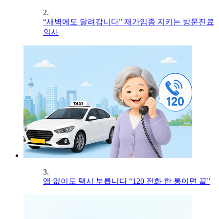
2.
“새벽에도 달려갑니다” 재가임종 지키는 방문진료
의사
3.
앱 없이도 택시 부릅니다 “120 전화 한 통이면 끝”