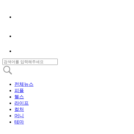
전체뉴스
피플
헬스
라이프
컬처
머니
테마