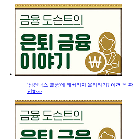
'삼전닉스 열풍'에 레버리지 올라타기? 이건 꼭 확
인하자