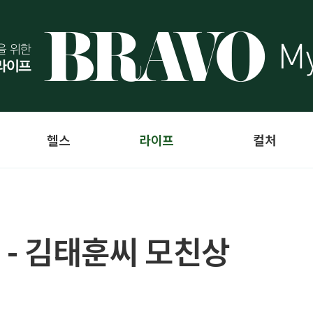
헬스
라이프
컬처
 - 김태훈씨 모친상