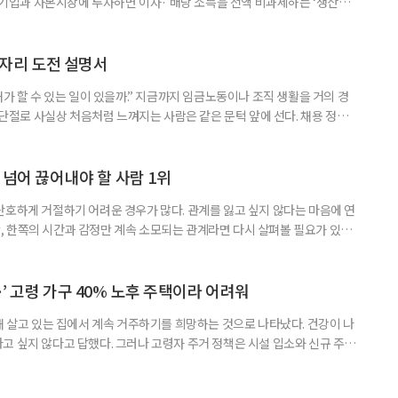
내 기업과 자본시장에 투자하면 이자· 배당 소득을 전액 비과세하는 ‘생산적
소득 이하 청년에게는 납입액의 10%를 소득공제 해주는 방안도 추진한다. 다만
 주목해야 한다. 그동안 사용하지 않고 쌓아둔 ISA 납입한도가 사라질 수 있
개편안이 국회 통과 후 그대로 시행된다면 법 시행 전 본
일자리 도전 설명서
내가 할 수 있는 일이 있을까.” 지금까지 임금노동이나 조직 생활을 거의 경
력 단절로 사실상 처음처럼 느껴지는 사람은 같은 문턱 앞에 선다. 채용 정보를
업무 지시, 동료 관계까지 낯설다. 이들에게 필요한 것은 ‘용기를 내라’는 말
밖에 섞여 있는 ‘첫 취업’, ‘경력 단절’ 생산인구가 줄어드는 상황에서 삶의
가 자원이다. 박경하 한국노인인력개발원 선임연구위
 넘어 끊어내야 할 사람 1위
단호하게 거절하기 어려운 경우가 많다. 관계를 잃고 싶지 않다는 마음에 연
 한쪽의 시간과 감정만 계속 소모되는 관계라면 다시 살펴볼 필요가 있다.
연락하거나, 만날 때마다 자신의 이야기만 늘어놓는 사람은 상대를 동등한
 창구로 대할 수 있다. 걱정을 가장해 자존감을 깎아내리고 도움을 당연하
바꾸는 행동도 건강한 관계와는 거리가 멀다. 믿고 털어놓은 개인사나 약점을
’ 고령 가구 40% 노후 주택이라 어려워
재 살고 있는 집에서 계속 거주하기를 희망하는 것으로 나타났다. 건강이 나
고 싶지 않다고 답했다. 그러나 고령자 주거 정책은 시설 입소와 신규 주택
 시행을 계기로 집수리부터 퇴원 후 임시 거처, 방문 돌봄까지 연결하는 주거
나왔다. 6일 건축공간연구원(AURI)이 발간한 ‘건축과 도시 공간’ 2026년