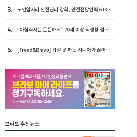
3.
노인일자리 안전관리 강화, 안전전담인력 613명
첫 배치
4.
“아침식사는 든든하게” 70세 이상 식생활 점수
가장 높아
5.
[Trend&Bravo] 거절 못 하는 시니어가 끊어야
할 행동 5
브라보 추천뉴스