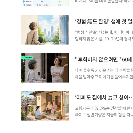
리계좌(ISA)를 대폭 손질한다. 국
금융 ISA’를 새로 만들고, 일정 
기존 ISA 가입자라면 이번 개편안에
기 때문이다. 지난 3일 발표된 세제
‘경험 無도 환영’ 생애 첫 
“평생 집안일만 했는데, 이 나이에 
험하지 않은 사람, 10~20년의 경
찾고 이력서를 쓰는 일부터 출퇴근, 
보다 부담을 낮춘 진입 경로다. 통계 
경험이 풍부한 고령자는 중요한 국
"후회하지 않으려면" 60세
나이 들수록 가까운 지인의 부탁을 
락을 받아주고 이야기를 들어주지만,
평소에는 무심하다가 필요할 때만 
관계가 아닌 편리한 도움이나 감정의
게 여기며, 거절하는 순간 태도를 
‘아파도 집에서 늙고 싶어…
다
고령가구의 87.2%는 건강할 때 현
빠져도 절반가량은 지금의 집을 떠나
공급에 무게가 실려 있다. 통합돌봄
지원 체계를 구축해야 한다는 제언이 