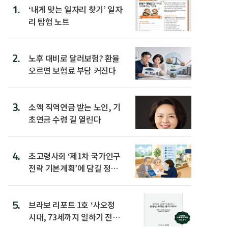
1.
‘내게 맞는 일자리 찾기’ 일자
리 탐험 노트
2.
노후 대비로 달러보험? 환율
오르면 보험료 부담 커진다
3.
소액 직역연금 받는 노인, 기
초연금 수령 길 열린다
4.
초고령사회 ‘제1차 국가인구
전략 기본계획’에 담길 정책
은
5.
브라보 리포트 1호 ‘사오정
시대, 73세까지 일하기 전략’