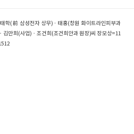
ㆍ태학(前 삼성전자 상무)ㆍ태홍(창원 화이트라인피부과
)ㆍ김만희(사업)ㆍ조건희(조건희안과 원장)씨 장모상=11
512