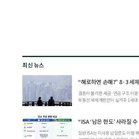
최신 뉴스
“해로하면 손해?” 8·3 세
결혼이 불리한 세금·연금 구조 이혼 
부동산 세제개편안이 실거주 1세대 1
고령 부부에게는 혼인을 유지하는 
세는 개인별로 부과하지만, 1세대 
부가 각자 집 한 채씩을 보유하면 한
“ISA ‘남은 한도’ 사라질 
일반 ISA는 미사용 납입한도 이월 