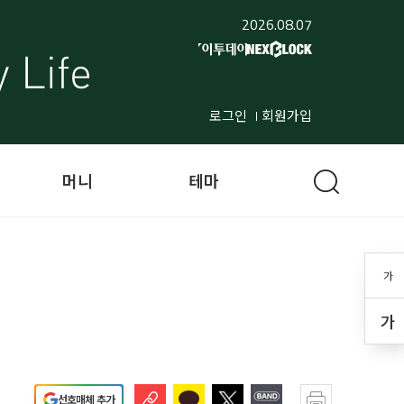
2026.08.07
로그인
회원가입
머니
테마
가
가
선호매체 추가