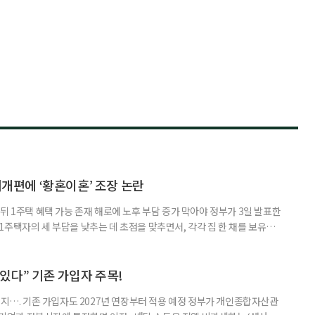
제개편에 ‘황혼이혼’ 조장 논란
뒤 1주택 혜택 가능 존재 해로에 노후 부담 증가 막아야 정부가 3일 발표한
주택자의 세 부담을 낮추는 데 초점을 맞추면서, 각각 집 한 채를 보유한
것보다 이혼이 경제적으로 유리해질 수 있다는 분석이 나온다. 종합부동산
1주택 공제와 세액공제 적용 여부는 부부를 하나의 세대로 묶어 판단한다. 부
 세대가 두 채를 가진 것으로 보지만, 실제 이혼해 주거와 생계를 분
수 있다” 기존 가입자 주목!
폐지…. 기존 가입자도 2027년 연장부터 적용 예정 정부가 개인종합자산관