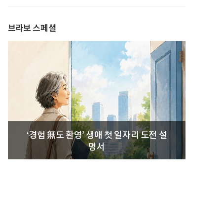
발간
브라보 스페셜
‘경험 無도 환영’ 생애 첫 일자리 도전 설
명서