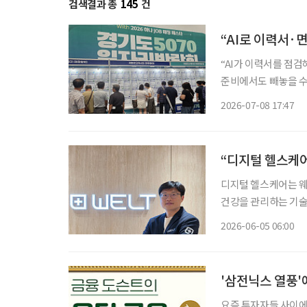
검색결과 총
145
건
“AI로 이력서·
“AI가 이력서를 점검
준비에서도 빼놓을 수 없는 도구가 됐다. 8일 경기
년 경기도 5070 일자
2026-07-08 17:47
대 구직자가 방문해 
“디지털 헬스케어
디지털 헬스케어는 웨어
건강을 관리하는 기술
화와 장수 시대에 접
2026-06-05 06:00
'삼전닉스 열풍'
요즘 투자자들 사이에