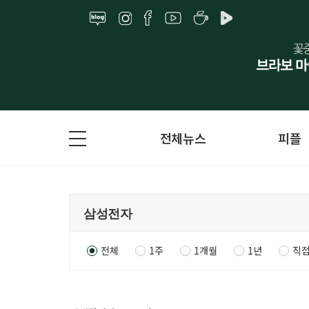
전체뉴스
피플
전체
1주
1개월
1년
직