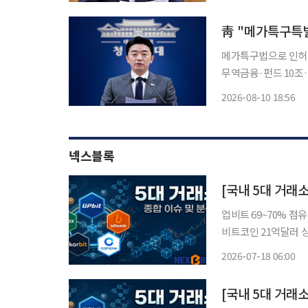
메가특구법으로 인허
무역금융·펀드 10조…중소·중견기
의 투자 속도를 끌어
2026-08-10 18:56
를 구축한다고 밝혔다
금
넥스블록
[국내 5대 거래
업비트 69~70% 점
비트코인 21억달러 상회 
상자산 거래소를 둘러
2026-07-18 06:00
식으로 활로를 찾고 
[국내 5대 거래소