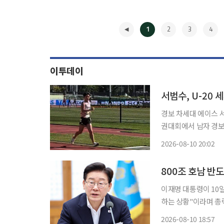
1
2
3
4
이투데이
서범수, U-20
경보 차세대 에이스 서
권대회에서 남자 경보 5000ｍ 비
9일(현지시간) 미국 
2026-08-10 20:02
◀
800조 호남 반
이재명 대통령이 10
하는 상황"이라며 총력
앞당기기 위해 202
2026-08-10 18:57