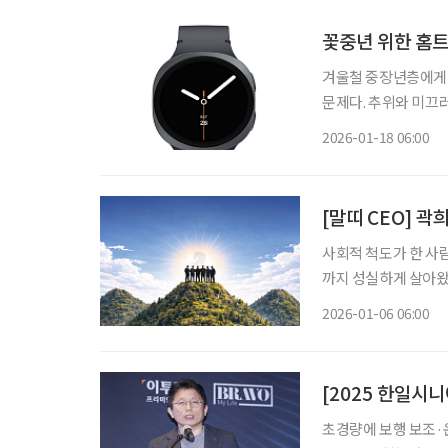
꽃중년 위한 홈트
겨울철 중장년층에게 
문제다. 추위와 미끄
건강에 악영향을 줄 
2026-01-18 06:00
[말띠 CEO] 
사회적 척도가 한 사
까지 성실하게 살아왔다
가운데, 경영 최전선에
2026-01-06 06:00
년’으로 불린다. 하
초경량에 보행 보조·운동