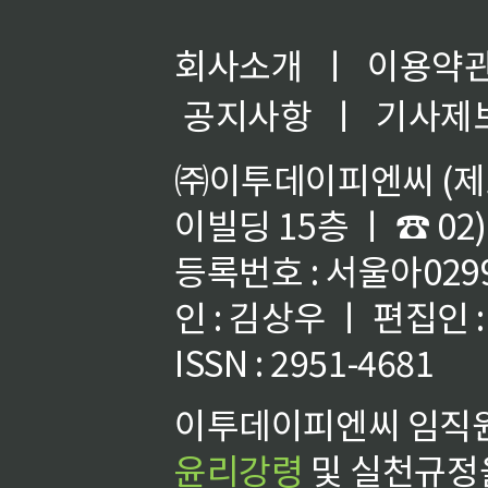
회사소개
ㅣ
이용약
공지사항
ㅣ
기사제
㈜이투데이피엔씨 (제호
이빌딩 15층 ㅣ ☎ 02)
등록번호 : 서울아02992
인 : 김상우 ㅣ 편집인
ISSN : 2951-4681
이투데이피엔씨 임직원
윤리강령
및 실천규정을