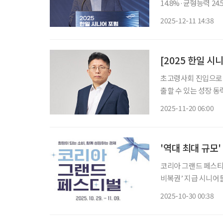
14.8%·균형능력 24.5% 향상 입증 이연백 위로
‘WIM(윔)’을 앞세
2025-12-11 14:38
다. 이연백 대표는
[2025 한일 시
초고령사회 진입으로 
출할 수 있는 성장 
이프)는 12월11일 
2025-11-20 06:00
하고, 행사에 참여하
'역대 최대 규모
코리아 그랜드 페스티
비복권’ 지급 시니어들의 장바구니 부담을 덜어줄 ‘한국판 블랙프라이데이’가 열렸다. 30일
중소벤처기업부에 따르
2025-10-30 00:38
주년을 맞이하는 만큼