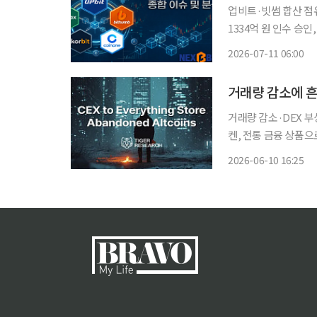
업비트·빗썸 합산 점유
1334억 원 인수 승
지속·오지급 제재 절차 진행, 내
2026-07-11 06:00
비트와 빗썸 중심의 
거래량 감소에 흔
거래량 감소·DEX 
켄, 전통 금융 상품으
중앙화 가상자산거래소
2026-06-10 16:25
수탁 등 전통 금융 