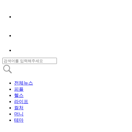
전체뉴스
피플
헬스
라이프
컬처
머니
테마