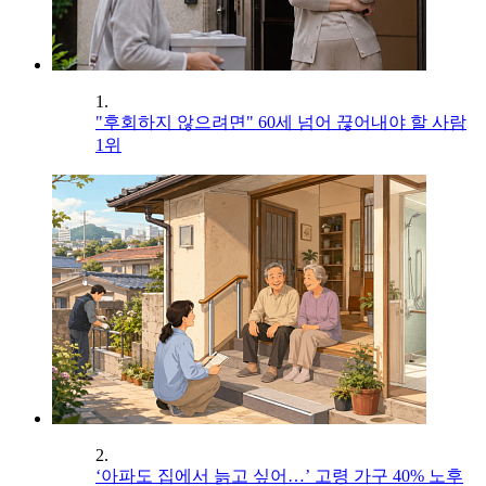
1.
"후회하지 않으려면" 60세 넘어 끊어내야 할 사람
1위
2.
‘아파도 집에서 늙고 싶어…’ 고령 가구 40% 노후