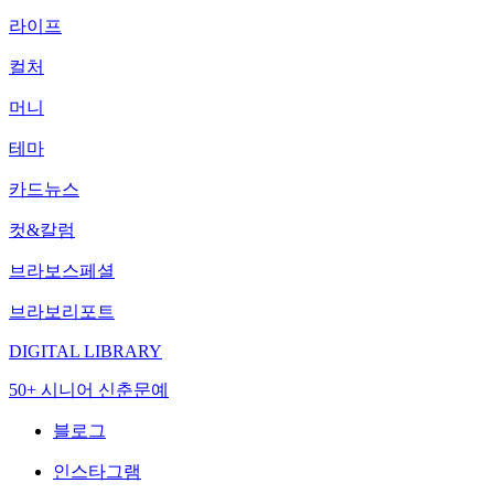
라이프
컬처
머니
테마
카드뉴스
컷&칼럼
브라보스페셜
브라보리포트
DIGITAL LIBRARY
50+ 시니어 신춘문예
블로그
인스타그램