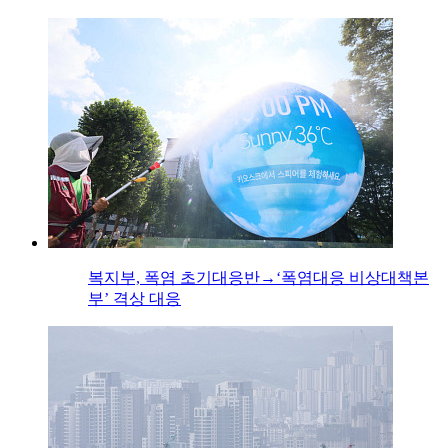
복지부, 폭염 초기대응반→‘폭염대응 비상대책본
부’ 격상 대응