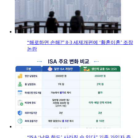
“해로하면 손해?” 8·3 세제개편에 ‘황혼이혼’ 조장
논란
“ISA ‘남은 한도’ 사라질 수 있다” 기존 가입자 주