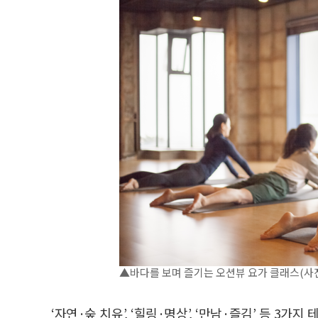
▲바다를 보며 즐기는 오션뷰 요가 클래스(사
‘자연·숲 치유’, ‘힐링·명상’, ‘만남·즐김’ 등 3