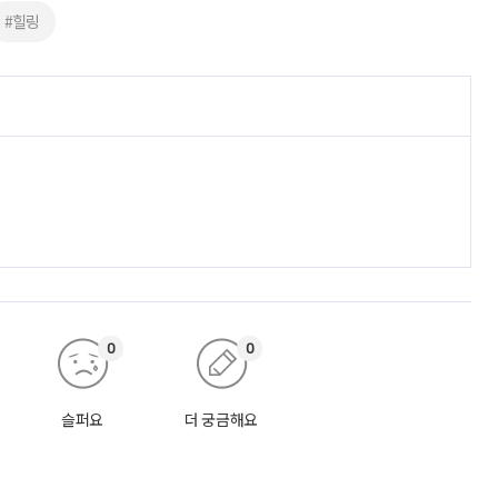
#힐링
0
0
슬퍼요
더 궁금해요