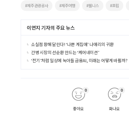
#제주관광공사
#제주여행
#웰니스
#프립
이연지 기자의 주요 뉴스
소실점 향해 달린다! ‘나쁜 계집애’ 나애리의 귀환
간병 시장의 선순환 만드는 ‘케어네이션’
‘전기’처럼 일상에 녹아들 금융AI, 미래는 어떻게 바뀔까?
0
0
좋아요
화나요