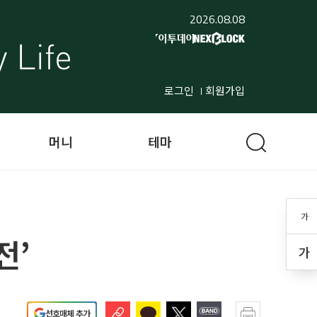
2026.08.08
로그인
회원가입
머니
테마
가
전’
가
선호매체 추가