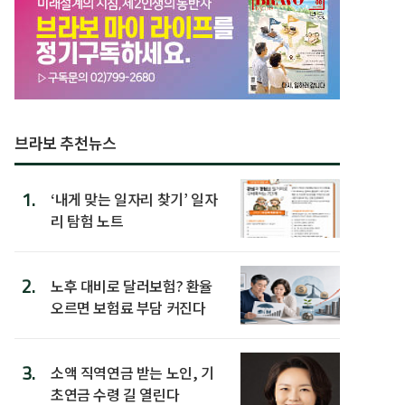
브라보 추천뉴스
1.
‘내게 맞는 일자리 찾기’ 일자
리 탐험 노트
2.
노후 대비로 달러보험? 환율
오르면 보험료 부담 커진다
3.
소액 직역연금 받는 노인, 기
초연금 수령 길 열린다