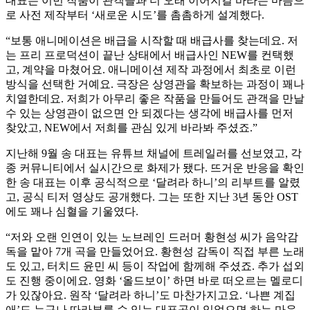
대표는 이번 작품이 관객들과 더 오래 이어지길 바라는 마음으
로 사전 제작부터 ‘새로운 시도’를 촘촘하게 설계했다.
“보통 애니메이션은 배급을 시작할 때 배급사를 찾는데요. 저
는 프리 프로덕션이 끝난 상태에서 배급사인 NEW를 컨택했
고, 계약을 마쳤어요. 애니메이션 제작 과정에서 최초로 이런
방식을 선택한 거예요. 극장은 상영관을 확보하는 과정이 꽤나
치열한데요. 저희가 아무리 좋은 작품을 만들어도 관객을 만날
수 있는 상영관이 없으면 안 되겠다는 생각에 배급사를 먼저
찾았고, NEW에서 저희를 관심 있게 바라봐 주셨죠.”
지난해 9월 송 대표는 유튜브 채널에 트레일러를 선보였고, 각
종 커뮤니티에서 실시간으로 화제가 됐다. 뜨거운 반응을 확인
한 송 대표는 이후 공식적으로 ‘달려라 하니’의 리부트를 알렸
고, 공식 티저 영상도 공개했다. 그는 또한 지난 3년 동안 OST
에도 꽤나 심혈을 기울였다.
“저와 오랜 인연이 있는 노브레인 드러머 황현성 씨가 음악감
독을 맡아 7개 곡을 만들었어요. 황현성 감독이 직접 부른 노래
도 있고, 터치드 윤민 씨 등이 작업에 함께해 주셨죠. 추가 섭외
도 진행 중이에요. 영화 ‘올드보이’ 하면 바로 떠오르는 멜로디
가 있잖아요. 원작 ‘달려라 하니’도 마찬가지고요. ‘나쁜 계집
애’도 누구나 따라부를 수 있는 대표곡이 있었으면 하는 마음