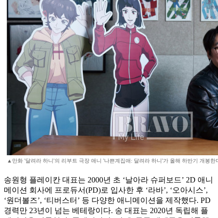
▲만화 '달려라 하니'의 리부트 극장 애니 '나쁜계집애: 달려라 하니'가 올해 하반기 개봉한
송원형 플레이칸 대표는 2000년 초 ‘날아라 슈퍼보드’ 2D 애니
메이션 회사에 프로듀서(PD)로 입사한 후 ‘라바’, ‘오아시스’,
‘원더볼즈’, ‘티버스터’ 등 다양한 애니메이션을 제작했다. PD
경력만 23년이 넘는 베테랑이다. 송 대표는 2020년 독립해 플