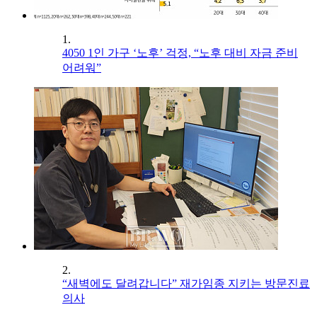
1.
4050 1인 가구 ‘노후’ 걱정, “노후 대비 자금 준비
어려워”
2.
“새벽에도 달려갑니다” 재가임종 지키는 방문진료
의사