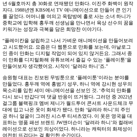
년 6월호까지 총 30화로 연재됐던 만화다. 이진주 화백이 원작
자다. 1988년엔 KBS에서 TV 애니메이션으로 만들어 큰 인기
를 끌었다. 어머니를 여의고 옥탑방에 홀로 사는 소녀 하니가
중학교에 입학해 홍두깨 선생님을 만나면서 육상 선수의 꿈을
키워가는 성장과 극복을 담은 희망찬 이야기다.
“플레이칸을 설립하고 나서 가벼운 애니메이션을 만들어보려
고 시도했어요. 요즘은 다 웹툰으로 만화를 보는데, 아날로그
인 종이 만화는 디지털 작업이 되어 있지 않거든요. 그래서 종
이 만화를 디지털화해 유튜브에서 즐길 수 있는 ‘플레이툰’을
만들어보자 생각했어요. 시작이 ‘달려라 하니’죠.”
송원형 대표는 진보된 무빙툰으로 ‘플레이툰’이라는 분야를
만들었다. 홍두깨 역에 홍범기 성우, 하니 역에 강시현 성우의
목소리를 입힌 세미 애니메이션을 선보인 것. ‘추억의 만화를
다시 보니 반갑다’며 댓글 반응이 뜨거웠다. 그러던 중 2022년
걸그룹 블랙핑크 멤버 제니가 월드투어 콘서트 사운드체크 무
대에 입고 나온 옷이 화제가 됐다. 만화 ‘달려라 하니’의 주인
공 하니 얼굴이 그려진 시스루 티셔츠였다. 이 옷은 영국을 대
표하는 명품 패션 브랜드 JW앤더슨이 ‘달려라 하니’와 컬래버
레이션으로 선보인 의상이었다. 하니라는 캐릭터의 화제성이
여전히 뜨겁다는 걸 확인한 순간이다.