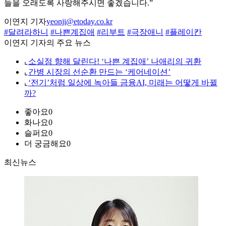
들을 오래도록 사랑해주시면 좋겠습니다.”
이연지 기자
yeonji@etoday.co.kr
#달려라하니
#나쁜계집애
#리부트
#극장애니
#플레이칸
이연지 기자의 주요 뉴스
⌞
소실점 향해 달린다! ‘나쁜 계집애’ 나애리의 귀환
⌞
간병 시장의 선순환 만드는 ‘케어네이션’
⌞
‘전기’처럼 일상에 녹아들 금융AI, 미래는 어떻게 바뀔
까?
좋아요
0
화나요
0
슬퍼요
0
더 궁금해요
0
최신뉴스