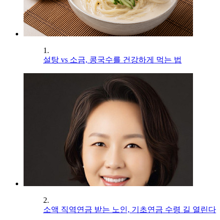
1.
설탕 vs 소금, 콩국수를 건강하게 먹는 법
2.
소액 직역연금 받는 노인, 기초연금 수령 길 열린다