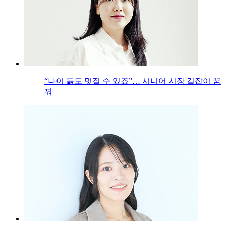
“나이 듦도 멋질 수 있죠”… 시니어 시장 길잡이 꿈
꿔