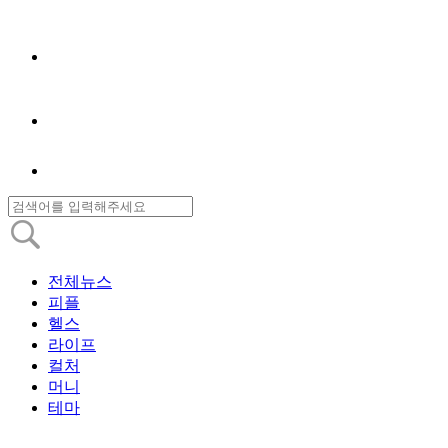
전체뉴스
피플
헬스
라이프
컬처
머니
테마