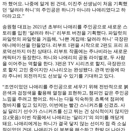
까 했어요. 나중에 알게 된 건데, 이진주 선생님이 처음 기획했
던 ‘달려라 하니’의 주인공은 하니가 아니라 나애리였다고 하
더라고요.”
송원형 대표는 2021년 초부터 나애리를 주인공으로 새로운 스
토리를 입힌 ‘달려라 하니’ 리부트 버전을 기획했다. 파일럿의
파일럿의 파일럿을 거듭해, ‘나쁜 계집애: 달려라 하니’ 극장판
애니메이션을 만들었다. 리부트 1편을 시작으로 2편도 프리 프
로덕션까지 마친 상태다. 리부트 작품에는 주나비라는 새로운
캐릭터가 등장한다. 하니와 나애리의 공동 라이벌로, 두 사람
을 이어주는 역할을 한다. 3편은 TV 시리즈로 할지, 극장판으
로 할지 고민 중이지만 시나리오는 완성됐다. 관객 반응에 따
라 주나비 외전까지도 선보일 수 있기를 기대하고 있다.
“조연이었던 나애리를 주인공으로 세우기 위해 전반적으로 붉
은색과 검정색을 활용해 열정을 표현하고, 챔피언 같은 주인공
느낌을 주려고 했어요. 하니는 다들 익숙하듯 초록색 점퍼에
청바지를 입고 있지만, 이번에는 빨간 스니커즈를 신겼죠. 사
실 달리기 선수가 스니커즈를 신고 뛰는 건 상식적이지 않지만
요.(웃음) 이번 작품에서 나애리는 ‘달리기’의 의미를 깨닫게
돼요. 나애리에게는 하니가 결국 닿지 않는 선이자 점 즉 소실
점이었던 건데, 나애리가 이 부분을 해소하고 한발 더 나아가